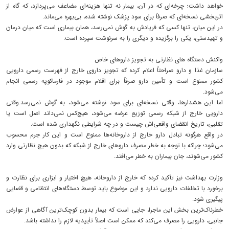
خواهد داشت؛ چرخه‌ای که در آن، بیمار نه تنها هزینه‌ای مضاعف می‌پردازد، که گاه از
اثربخشی نسخه‌ای که صرفاً برای سود پزشک نوشته شده، بی‌بهره می‌ماند.
در این میان، تنها کسی که فریادش به گوش نمی‌رسد، همان بیماری است که میان درمان
و تهیدستی، یکی را برگزیده و دیگری را به سرنوشت سپرده است.
واکنش دستگاه‌ های نظارتی به تجویز داروهای خاص
سازمان غذا و دارو صراحتاً اعلام کرده که تجویز داروی خارج از فهرست رسمی دارویی
کشور ممنوع است و تأمین دارو صرفاً برای اقلام موجود در فارماکوپه رسمی انجام
می‌شود.
اما این هشدارها، وقتی نسخه‌ای برای سود نوشته می‌شود، به گوش نمی‌رسد.وقتی
دارویی خارج از شبکه‌ رسمی توزیع عرضه می‌شود، هیچ‌کس نمی‌داند اصل است یا
تقلبی، تاریخ انقضای واقعی‌اش چیست و در چه شرایطی نگهداری شده است.
در واقع هرگونه تبادل دارو خارج از داروخانه‌ها ممنوع است و این کار جرم محسوب
می‌شود؛ چراکه با توجه به خطر مصرف داروهای خارج از شبکه که بدون هیچ نظارتی وارد
کشور می‌شوند، جان بیماران به خطر می‌افتد.
وزارت بهداشت نیز تأکید کرده که خارج از داروخانه، هیچ اختیار و ابزاری برای نظارت و
برخورد با تخلفات دارویی ندارد و این موضوع باید توسط دستگاه‌های انتظامی و قضایی
پیگیری شود.
خطرناک‌ترین بخش این ماجرا، جایی است که بیمار بدون کوچک‌ترین آگاهی از عوارض
جانبی، دارویی را مصرف می‌کند که ممکن است اصلاً تأییدیه لازم را نداشته باشد.