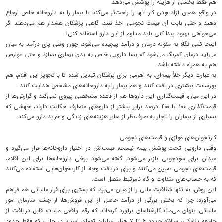
هم فقط بخشی از هزینه را پوشش می‌دهد.
در واقع همین آزاد بودن کار آنها را راحت‌تر می‌کند تا بیمار را به داروخانه خاص ارجاع
دهند و حتی بابت آن قیمت نجومی اخذ کنند، گاهی پزشکان هشدار هم می‌دهند اگر
می‌خواهی بهبود پیدا کنی باید مداوم از این دارو استفاده کنی!
اینجا کمی نگاه به مقوله درمان و درآمد پیچیده می‌شود، چون وقتی پای درآمد به میان
می‌آید درمان کمرنگ می‌شود که بسا دارویی خاص به بدن بیماری نسازد و حتی عوارض
هم به همراه داشته باشد.
به عبارت دیگر خلأ بیمه‌ای، به اهرمی برای پزشکان تبدیل شده تا با تجویز این اقلام، هم
پورسانت بیشتری دریافت کنند و هم بیمار را به داروخانه‌های مشخص هدایت کنند.
در این میان، قیمت‌گذاری این داروها هم از قاعده‌ مشخصی پیروی نمی‌کند و گزارش‌ها از
قیمت‌گذاری ۱۰۰ تا ۴۰۰ درصد برابر بیشتر از داروهای متعارف حکایت دارند، جهشی که
بسیاری از بیماران را ناچار به صرف‌نظر از سایر هزینه‌های زندگی و خرید دارو می‌کند.
کارتخوان‌های موازی و قیمت‌های نجومی
وقتی دارویی تحت پوشش بیمه نیست، قیمت‌اش در اختیار داروخانه‌ها قرار می‌گیرد و
میدان برای سودجویی بازتر می‌شود. گفته می‌شود برخی داروخانه‌ها برای این اقلام،
قیمت‌های نجومی تعیین می‌کنند و برای دریافت وجه، از کارتخوان‌هایی استفاده می‌کنند
که به حساب‌های متفاوت و گاه نامرتبط متصل است.
این روش، نه تنها شفافیت مالی را از میان می‌برد، که بستری برای فرار مالیاتی هم فراهم
می‌آورد؛ چرا که بخش بزرگی از درآمد حاصل از این فروش‌ها، از چشم سازمان امور
مالیاتی پنهان می‌ماند.کارشناسان برآورد کرده‌اند که رقم واقعی مالیات قابل دریافت از
جامعه‌ پزشکی، سالانه حدود ۶ تا ۷ هزار میلیارد تومان است، در حالی که فقط حدود