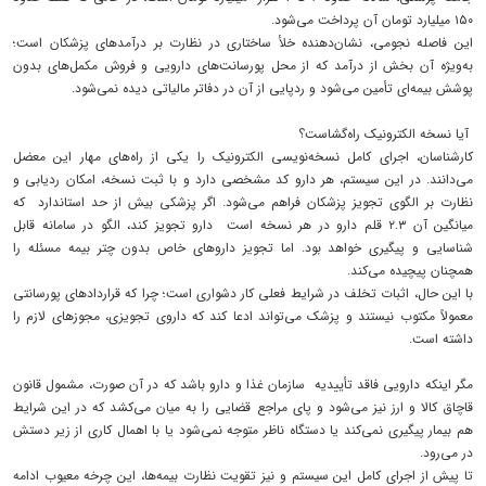
۱۵۰ میلیارد تومان آن پرداخت می‌شود.
این فاصله‌ نجومی، نشان‌دهنده خلأ ساختاری در نظارت بر درآمدهای پزشکان است؛
به‌ویژه آن بخش از درآمد که از محل پورسانت‌های دارویی و فروش مکمل‌های بدون
پوشش بیمه‌ای تأمین می‌شود و ردپایی از آن در دفاتر مالیاتی دیده نمی‌شود.
آیا نسخه‌ الکترونیک راه‌گشاست؟
کارشناسان، اجرای کامل نسخه‌نویسی الکترونیک را یکی از راه‌های مهار این معضل
می‌دانند. در این سیستم، هر دارو کد مشخصی دارد و با ثبت نسخه، امکان ردیابی و
نظارت بر الگوی تجویز پزشکان فراهم می‌شود. اگر پزشکی بیش از حد استاندارد که
میانگین آن ۲.۳ قلم دارو در هر نسخه است دارو تجویز کند، الگو در سامانه قابل
شناسایی و پیگیری خواهد بود. اما تجویز داروهای خاص بدون چتر بیمه مسئله را
همچنان پیچیده می‌کند.
با این حال، اثبات تخلف در شرایط فعلی کار دشواری است؛ چرا که قراردادهای پورسانتی
معمولاً مکتوب نیستند و پزشک می‌تواند ادعا کند که داروی تجویزی، مجوزهای لازم را
داشته است.
مگر اینکه دارویی فاقد تأییدیه‌ سازمان غذا و دارو باشد که در آن صورت، مشمول قانون
قاچاق کالا و ارز نیز می‌شود و پای مراجع قضایی را به میان می‌کشد که در این شرایط
هم بیمار پیگیری نمی‌کند یا دستگاه ناظر متوجه نمی‌شود یا با اهمال کاری از زیر دستش
در می‌رود.
تا پیش از اجرای کامل این سیستم و نیز تقویت نظارت بیمه‌ها، این چرخه‌ معیوب ادامه