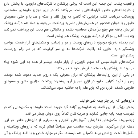
واقعیت پشت این جمله این است که برخی پزشکان با شرکت‌های دارویی، یا پخش دارو
و داروخانه‌های خاص، قراردادهایی امضا می‌کنند که در ازای تجویز داروهای مشخص،
پورسانت دریافت کنند؛ مزایایی که گاهی به پول نقد و سکه و هدایا و حتی سفرهای
خارجی با عنوان «حضور در همایش‌های علمی» پرداخت می‌شود ‌و عملا هم درآمد پزشک
افزایش یافته هم جزو درآمدش محاسبه نشده و مالیاتی هم بابت آن پرداخت نمی‌کند،
چه بسا گاهی مواقع از درآمد ویزیت پزشک هم بیشتر است.
این پدیده به‌ویژه درحوزه‌ داروهای پوست و مو و زیبایی و مکمل‌های گران‌قیمت، رواجی
چشمگیر دارد؛ جایی که رقابت شرکت‌ها نه بر سر کیفیت، که بر سر رقم پورسانت
پیشنهادی است.
شرکت‌های تازه‌تأسیس که سهم ناچیزی از بازار دارند، بیشتر از همه به این شیوه پناه
می‌برند تا پزشکان را به متحد فروش خود تبدیل کنند.
در یکی از این روایت‌ها، پزشکان که برای معرفی یک داروی جدید دعوت شده بودند،
پس از تأیید کارایی دارو، در ازای تجویز آن، پیشنهاد پرداخت مزایای مادی و سفرهای
خارجی شدند؛ قراردادی که پای علم را به حاشیه‌ سود می‌کشاند.
داروهایی که زیر چتر بیمه نمی‌خوابند
بخش بزرگی از این قصه، به «داروهای آزاد» گره خورده است؛ داروها و مکمل‌هایی که در
فهرست بیمه‌ پایه جایی ندارند و هزینه‌شان تماماً روی دوش بیمار می‌افتد.
ویتامین‌ها، مکمل‌های تغذیه‌ای، آمپول‌های تقویتی و بسیاری از داروهای خاص در این
دسته قرار می‌گیرند. سازمان بیمه سلامت هم صراحتاً اعلام کرده که داروهای ویتامینه و
مکمل‌ها تحت پوشش بیمه تکمیلی هم نیستند، مگر در موارد خاص و با نامه‌ پزشک و آن