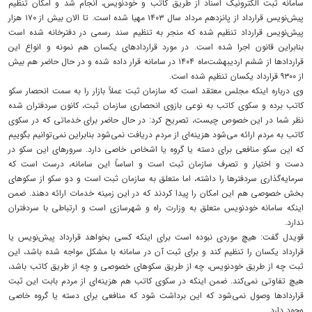
سامانه ثبت الکترونیک اسناد از طریق کاتب و خودنویس، انجام شد و امکان تنظیم
پیش‌نویس قرارداد از پانزدهم مرداد سال ۱۴۰۳ مهیا شده است. تا الان بیش از ۱۷۰ هزار
پیش‌نویس قرارداد تنظیم شده که منجر به تنظیم سند رسمی در دفترخانه شده است
بنابراین قانون اجرا شده است. در مورد قراردادهای یکسان هم نمونه و انواع این
قراردادها از ششم اردیبهشت‌ماه ۱۴۰۴ در سامانه قرار داده شده و در حال حاضر هم بیش
از ۹۳۰۰ قرارداد یکسان تنظیم شده است.
وی درباره اینکه مجلس معتقد است که سازمان ثبت عملاً بازار را به سمت انحصار سکو
کاتب برده و سکوی کاتب به نوعی بازوی انحصاری سازمان ثبت، کانون سردفتران شده
نظر شما در این خصوص چیست، تصریح کرد: در حال حاضر برای خدماتی که در سکوی
کاتب به مردم ارائه می‌شود هزینه‌ای از مردم دریافت نمی‌شود بنابراین نمی‌توانیم بگوییم
که این سکو منافعی برای دسته یا گروه یا اشخاص خاصی دارد. سرورهای این سکو در
دست و اختیار و تصرف سازمان ثبت است و اساساً این سامانه، درست است که
سرمایه‌گذاری سردفترها را داشته، اما متعلق به سازمان ثبت است و دو سکو از سکوهای
بخش خصوصی هم این امکان را پیدا کردند که در این زمینه خدمات ارائه دهند. ضمن
اینکه سامانه خودنویس متعلق به وزارت راه و شهرسازی است و ارتباطی با سردفتران
ندارد.
قویدل گفت: هیچ موردی نبوده است برای اینکه کسی بخواهد قرارداد پیش‌نویس یا
قرارداد یکسان را تنظیم کند و برای ثبت آن در سامانه با مشکل مواجه شده باشد، این
ثبت چه از طریق خودنویس، چه از طریق سکوهای خصوصی و چه از طریق کاتب باشد،
هیچ تفاوتی نمی‌کند. ضمن اینکه در سکوی کاتب هم هزینه‌ای از مردم بابت این ثبت
قراردادها وصول نمی‌شود که این برداشت شود که منافعی برای دسته یا گروه خاصی
وجود دارد.