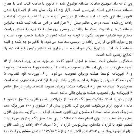
وی ادامه داد: دومین سامانه، سامانه موضوع ماده ۱۰ قانون یا سامانه ثبت ادعا یا همان
سامانه ساماندهی اسناد غیررسمی است. قرار بود که یک سال بعد از لازم‌الاجرا شدن
قانون راه‌اندازی شود که این سامانه از دوازدهم آذرماه سال گذشته به‌صورت آزمایشی
راه‌اندازی شده است. در حال حاضر بیش از ۷ هزار ادعا در این سامانه ثبت شده؛ بنابراین
سامانه در حال فعالیت است اما راه‌اندازی رسمی این سامانه که باید به دستور ریاست
محترم قوه قضاییه صورت بگیرد، با توجه به اینکه کشور در شرایط خاصی بوده است و
چون موارد قانونی از زمان راه‌اندازی رسمی محاسبه می‌شود، با تاخیر مواجه شده و البته
سامانه ثبت ادعا از تاریخ یکم خرداد ماه سال جاری به دستور رئیس قوه قضائیه راه
اندازی رسمی شده است.
سخنگوی سازمان ثبت اسناد و اموال کشور گفت: در مورد سایر زیرساخت‌ها، از ۱۴
آیین‌نامه‌ای که باید برای این قانون مصوب می‌شد، ۶ آیین‌نامه مربوط به قوه قضاییه بوده
و ۸ آیین‌نامه توسط هیئت وزیران تصویب می‌شود. از ۶ آیین‌نامه قوه قضاییه، ۵
آیین‌نامه که کاربردی و مربوط به اجرای قانون بوده، توسط قوه قضاییه تصویب شده است
همچنین ۵ آیین‌نامه هم از ۸ آیین‌نامه هیئت وزیران مصوب شده؛ بنابراین در حال حاضر
۳ آیین‌نامه برای تصویب هیئت وزیران باقی مانده است.
قویدل درباره اسناد مالکیت سبزرنگ که بعد از لازم‌الاجرا شدن قانون، مشمول تبصره ۴
ماده ۱ قانون الزام می‌شوند، تصریح کرد: تاکنون بیش از ۹ میلیون و ۳۰۰ هزار برگ سند
سبز رنگ صادر شده است که مشمول این قانون هستند. اینکه ما می‌گوییم مشمول قانون
یعنی چه؟ یعنی باید برای انجام معاملات املاک دارای سند سبز رنگ، پیش‌نویس قرارداد
تنظیم شود یا قرارداد یکسان. پیش‌نویس قرارداد از ۱۵ مرداد ۱۴۰۳ راه‌اندازی شد. قانون
الزام از سوم تیرماه سال ۱۴۰۳، لازم الاجرا شد و از ۱۴۰۳/۰۵/۱۵ اتصال مشاورین املاک به