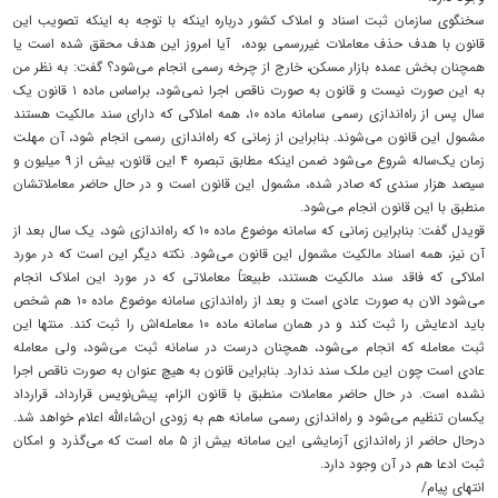
سخنگوی سازمان ثبت اسناد و املاک کشور درباره اینکه با توجه به اینکه تصویب این
قانون با هدف حذف معاملات غیررسمی بوده، آیا امروز این هدف محقق شده است یا
همچنان بخش عمده بازار مسکن، خارج از چرخه رسمی انجام می‌شود؟ گفت: به نظر من
به این صورت نیست و قانون به صورت ناقص اجرا نمی‌شود، براساس ماده ۱ قانون یک
سال پس از راه‌اندازی رسمی سامانه ماده ۱۰، همه املاکی که دارای سند مالکیت هستند
مشمول این قانون می‌شوند. بنابراین از زمانی که راه‌اندازی رسمی انجام شود، آن مهلت
زمان یک‌ساله شروع می‌شود ضمن اینکه مطابق تبصره ۴ این قانون، بیش از ۹ میلیون و
سیصد هزار سندی که صادر شده، مشمول این قانون است و در حال حاضر معاملاتشان
منطبق با این قانون انجام می‌شود.
قویدل گفت: بنابراین زمانی که سامانه موضوع ماده ۱۰ که راه‌اندازی شود، یک سال بعد از
آن نیز، همه اسناد مالکیت مشمول این قانون می‌شود. نکته دیگر این است که در مورد
املاکی که فاقد سند مالکیت هستند، طبیعتاً معاملاتی که در مورد این املاک انجام
می‌شود الان به صورت عادی است و بعد از راه‌اندازی سامانه موضوع ماده ۱۰ هم شخص
باید ادعایش را ثبت کند و در همان سامانه ماده ۱۰ معامله‌اش را ثبت کند. منتها این
ثبت معامله که انجام می‌شود، همچنان درست در سامانه ثبت می‌شود، ولی معامله
عادی است چون این ملک سند ندارد. بنابراین قانون به هیچ عنوان به صورت ناقص اجرا
نشده است. در حال حاضر معاملات منطبق با قانون الزام، پیش‌نویس قرارداد، قرارداد
یکسان تنظیم می‌شود و راه‌اندازی رسمی سامانه هم به زودی ان‌شاءالله اعلام خواهد شد.
درحال حاضر از راه‌اندازی آزمایشی این سامانه بیش از ۵ ماه است که می‌گذرد و امکان
ثبت ادعا هم در آن وجود دارد.
انتهای پیام/