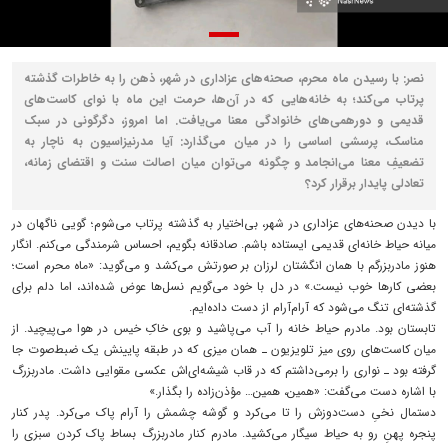
نصر: با رسیدن ماه محرم، صحنه‌های عزاداری در شهر، ذهن را به خاطرات گذشته
پرتاب می‌کند؛ به خانه‌هایی که در آن‌ها، حرمت این ماه با نوای کاست‌های
قدیمی و دورهمی‌های خانوادگی معنا می‌یافت. اما امروز، دگرگونی در سبک
مناسک، پرسشی اساسی را در میان می‌گذارد: آیا مدرنیزاسیون به ناچار به
تضعیفِ معنا می‌انجامد و چگونه می‌توان میان اصالت سنت و اقتضای زمانه،
تعادلی پایدار برقرار کرد؟
با دیدن صحنه‌های عزاداری در شهر، بی‌اختیار به گذشته پرتاب می‌شوم؛ گویی ناگهان در
میانه حیاط خانه‌ای قدیمی ایستاده باشم. صادقانه بگویم، احساس شرمندگی می‌کنم. انگار
هنوز مادربزرگم با همان انگشتان لرزان بر صورتش می‌کشد و می‌گوید: «ماه محرم است؛
بعضی کارها خوب نیست.» در دل با خود می‌گویم نسل‌ها عوض شده‌اند، اما دلم برای
گذشته‌ای تنگ می‌شود که آرام‌آرام از دست داده‌ایم.
تابستان بود. مادرم حیاط خانه را آب می‌پاشید و بوی خاکِ خیس در هوا می‌پیچید. از
میان کاست‌های روی میز تلویزیون ـ همان میزی که در طبقه پایینش یک ضبط‌صوت جا
گرفته بود ـ نواری را برمی‌داشتم که در قاب شیشه‌ای‌اش عکسی مقوایی داشت. مادربزرگ
با اشاره دست می‌گفت: «همین، همین… مؤذن‌زاده را بگذار.»
دستمال نخیِ دست‌دوزش را تا می‌کرد و گوشه چشمش را آرام پاک می‌کرد. پدر کنار
پنجره پهنِ رو به حیاط سیگار می‌کشید. مادرم کنار مادربزرگ بساط پاک کردن سبزی را