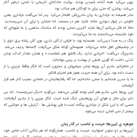
پهن می‌کرد. همه آماده شنیدن بودند. روایت حادثه‌ای تاریخی با لحنی درخور آغاز
می‌شد؛ روایتی که حتی برای ما کودکان هم جذاب بود.
مادر همیشه به عزاداری به زبان مادری‌اش افتخار می‌کرد. پدر اما می‌گفت عزاداری یعنی
خلوص در چهار دیواری خانه؛ شاید هم در مسجد، اما خیابان را برای آن نمی‌پسندید.
حالا که فکر می‌کنم، آن‌ها شاید آخرین نسلی بودند که مناسک مذهبی را به شیوه‌ای که
خود شایسته می‌دانستند به جا می‌آوردند.
زنگ در به صدا درمی‌آمد. همسایه بود؛ با ظرفی از آش نذری. بوی آش رشته برق ذوق را
در چشم‌های اهل خانه می‌دواند. همهمه‌ای کوتاه شکل می‌گرفت. کاسه‌ها ردیف می‌شد.
مادربزرگ می‌گفت: «ایرادی ندارد، یک قاشق هم شفاست.» و همان مقدار اندک، چنان
لذتی داشت که گویی طبقی از بهشت بر زمین نهاده‌اند.
در خاطراتم، مادرم آن روزها چنان سیاه‌پوش و محزون است که انگار واقعاً عزیزی را از
دست داده بود. برای آن همه حرمت هنوز هم احترام قائلم.
ما یا مدرن شده‌ایم یا سنتی مانده‌ایم؛ اما گاه رفتارهایمان در تضادی عجیب کنار هم قرار
گرفته‌اند.
این روزها حتی مادرم هم کمتر نوحه گوش می‌دهد. می‌گوید «دیگر نمی‌چسبد». اما من
دلم برای حال و هوای آن روزهایش تنگ شده است. انگار چیزی را از مادرم گرفته‌اند؛
حسی که با این شکل از عزاداری بیگانه است.با طرز پوشش ها ، آرایش ها و حواشی که
بیشتر از متن اصلی دیده می‌شود .
جوهره ی آیین‌ها: حرمت و تناسب در گذر زمان
آیین‌ها بر دو ستون استوارند: حرمت و تناسب. همان‌گونه که هر مکانی آداب خاص خود
را می‌طلبد، هر مناسکی نیز پوشش، رفتار و لحنی درخور می‌خواهد. اگر این تناسب‌ها