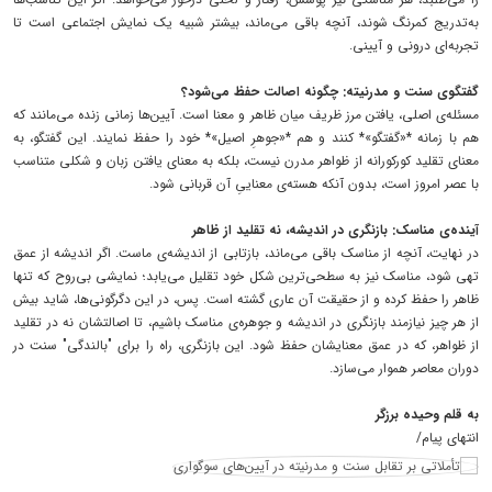
به‌تدریج کمرنگ شوند، آنچه باقی می‌ماند، بیشتر شبیه یک نمایش اجتماعی است تا
تجربه‌ای درونی و آیینی.
گفتگوی سنت و مدرنیته: چگونه اصالت حفظ می‌شود؟
مسئله‌ی اصلی، یافتن مرز ظریف میان ظاهر و معنا است. آیین‌ها زمانی زنده می‌مانند که
هم با زمانه *«گفتگو»* کنند و هم *«جوهرِ اصیل»* خود را حفظ نمایند. این گفتگو، به
معنای تقلید کورکورانه از ظواهر مدرن نیست، بلکه به معنای یافتن زبان و شکلی متناسب
با عصر امروز است، بدون آنکه هسته‌ی معناییِ آن قربانی شود.
آینده‌ی مناسک: بازنگری در اندیشه، نه تقلید از ظاهر
در نهایت، آنچه از مناسک باقی می‌ماند، بازتابی از اندیشه‌ی ماست. اگر اندیشه از عمق
تهی شود، مناسک نیز به سطحی‌ترین شکل خود تقلیل می‌یابد؛ نمایشی بی‌روح که تنها
ظاهر را حفظ کرده و از حقیقت آن عاری گشته است. پس، در این دگرگونی‌ها، شاید بیش
از هر چیز نیازمند بازنگری در اندیشه و جوهره‌ی مناسک باشیم، تا اصالتشان نه در تقلید
از ظواهر، که در عمق معنایشان حفظ شود. این بازنگری، راه را برای "بالندگی" سنت در
دوران معاصر هموار می‌سازد.
به قلم وحیده برزگر
انتهای پیام/