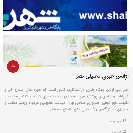
آژانس خبری تحلیلی نصر
نصر نیوز اولین پایگاه خبری در شمالغرب کشور است که حوزه های متنوع خبر و
گزارشات رسانه ی را پوشش می دهد، این وبسایت برای تولید و انتشار مطالب و
نظرات، تابع قوانین جمهوری اسلامی ایران میباشد. همچنین هرگونه بازنشر مطالب و
اخبار آن با ذکر "نصرنیوز" بعنوان منبع بلامانع میباشد.
درباره ما
قوانین