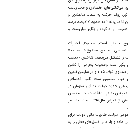
. براساس این گزارش، پایداری این
، بی‌ثباتی‌های اقتصادی و محدودیت
ی نیز، روند حرکت به سمت سالمندی و
کاهش نرخ باروری باعث شده تا سهم جمعیت سالمند در جهان تا سال۲۰۵۰ به حدود ۱۷درصد برسد
مومی وارد کرده و بقای میان‌مدت و
‌های بازنشستگی در بودجه۱۴۰۵ به‌وضوح نمایان است. مجموع اعتبارات
اختصاص‌یافته اعم از کمک، بدهی دولت و ردیف‌های اختصاصی به این صندوق‌ها به ۱۱۷۶
رصد بودجه عمومی دولت را تشکیل می‌دهد. شاخص «نسبت
ری بگیر است وضعیت بحرانی را نشان
می‌دهد؛ این نسبت در صندوق بازنشستگی کشوری ۰.۴۷، در صندوق فولاد ۰.۰۵ و در سازمان تامین
 امکان احیای صندوق است. تامین اجتماعی
 بدهی جدید دولت به این سازمان در
رد شده است. همچنین بدهی انباشته دولت به تامین
اجتماعی تا سال۱۴۰۳ به ۲۱۰۷هزار‌میلیارد تومان رسیده که بیش از ۷برابر سال۱۳۹۵ است. به نظر
عمومی دولت، ظرفیت مالی دولت برای
داده و بار مالی نسل‌های فعلی را به