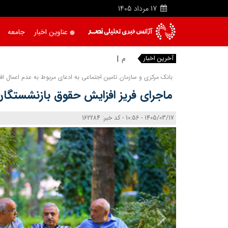
17
مرداد
1405
عناوین اخبار
جامعه
آخرین اخبار
محلات حوز
بانک مرکزی و سازمان تامین اجتماعی به ادعای مربوط به عدم اعمال ا
ماجرای فریز افزایش حقوق بازنشستگان
1405/03/17 - 10:56 - کد خبر: 162284