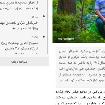
از احیای دریاچه تا بحران پسما
زنگ خطر برای زیست‌بوم دری
14:08
خبرنگاران شرکای راهبردی توس
رونق اقتصادی هستند
13:55
تشریح آخرین وضعیت پروژه
قرارگاه مسکن 192 واحدی
ق بازنشستگان به‌رغم گذشت ۲ماه‌ونیم از آغاز سال جدید، همچنان اعمال
شهرداری منطقه 2
د برداشت بانک مرکزی از منابع
مشاهده همه
تامین اجتماعی، پرداخت افزایش حقوق بازنشستگان در سال۱۴۰۵ را به تاخیر انداخته است؛
13:53
تامین اجتماعی طی سال‌های اخیر
جوانان یاغچیان، پرواز و شمس 
صاحب سالن ورزشی می‌ شوند
ع و مصارف، به‌صورت مستمر از
مورد نیاز خود استفاده کرده است.
13:40
محمدباقر خرازی به دادگاه ویژ
دریافتی در مواعد مقرر انجام نشده
روحانیت احضار شد/ مبارزه با
یح داد سازمان تامین اجتماعی دو خط
فساد باقدرت ادامه دارد
است که در پایان‌دوره باید تسویه یا تمدید