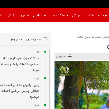
سیاست
اقتصاد
ورزش
فرهنگ و هنر
بین الملل
فناوری
زندگی
آگ
فزایش حقوق‌ها پاسخ دادند
جدیدترین اخبار روز
14:16
نسخه چاپی
صاحب خدمات رفاهی مضاعف 
شوند
14:14
زمین والیبال ساحلی استاندارد 
خیابان ورزش ائل‌گلی احداث
می‌شود
14:09