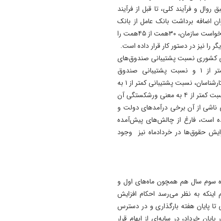
 اشاره، طبق روال و فرآیند کلی، تا قبل از فرآیند
13:10
تداوم گرمای هوا در آذربایجان‌
وان اضافه برداشت بانک عامل از بانک
شرقی تا دوشنبه/ رگبار باران و
مرکزی محسوب می‌شود. بانک رفاه در این حوزه به محض درخواست سازمان، ۳۰همت از ۴۵همت را
و برق در ارسباران
 کشوری نسبت پشتیبانی صندوق‌های
13:06
بازنشستگی کشوری و نیروهای مسلح در سال ۱۴۰۳ کمتر از ۱ و نسبت پشتیبانی صندوق
خبرنگاران در مقابله با روایت‌س
بازنشستگی تامین اجتماعی در این سال ۳.۸۱ است. به گفته کارشناسان، نسبت پشتیبانی کمتر از ۱ به
دشمن نقش مهمی دارند
این معنا است که صندوق بازنشستگی قابلیت احیا ندارد و نسبت کمتر از ۴ به معنی ورشکستگی آن
12:58
ناشی از آن برخی درآمدهای دولت و
فضایی برای آفرینش و بازآفری
ه است، فارغ از چالش‌های پیش‌آمده
کسب‌وکارها
ایش حقوق‌ها در خردادماه نیز وجود
که حقوق ماه سوم سال هم همچون ماه‌های اول و
اینکه به نظر می‌رسد احکام افزایش
تا پایان هفته بارگذاری و در دسترس
ایان خرداد، در سایه‌ای از ابهام قرار