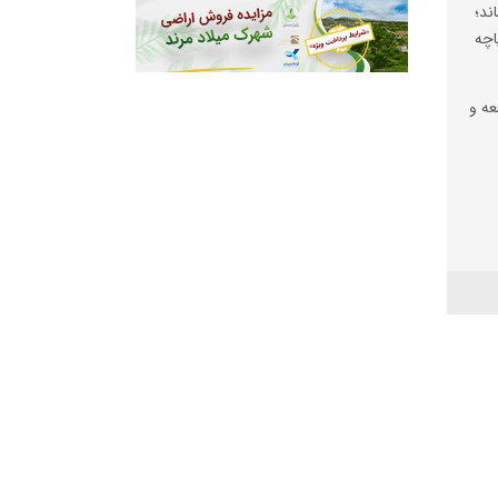
ند؛
اچه
عه و
آباد
ه