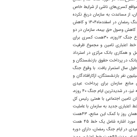
 همواره در مواقع کسری‌های ناشی از شرایط خاص
ان، از مساعدت به سازمان دریغ نکرده
است و در سال گذشته با آغاز جنگ ۱۲روزه در خردادماه و جنگ رمضان در اسفندماه۱۴۰۴ و کاهش
 کاهش وصول حق بیمه، سازمان در دو
مرحله از همکاری به هنگام بانک مرکزی بهره گرفت. با وقوع جنگ ۱۲روزه، ۳۰همت کسری برای
 خردادماه بازنشستگان با تخصیص ۳۰همت خط اعتباری تامین و مجموع ظرفیت
ن به ۴۵همت رسید که تعامل و همکاری بانک مرکزی در استرداد
ن بانک در پرداخت حقوق بازنشستگان و
طول سال استمرار یافت. با وقوع جنگ
ضان نیز، گرچه سازمان توانست پرداخت حقوق بیش از ۵‌میلیون نفر بازنشستگان، ازکارافتادگان و
ی منابع سازمان برای پرداخت عیدی
بازنشستگان به مبلغ حدود ۴۳ همت کافی نبود؛ در این مرحله نیز، در شدیدترین ایام جنگ ۴۰ روزه،
ان تامین اجتماعی با همتی رئیس کل
ص ۳۰ هزارمیلیارد تومان خط اعتباری جدید به سازمان با عاملیت
بانک رفاه کارگران موافقت و دستور فوری صادر کرد و ظرف همان روز با کمک این منابع، ۴۳همت
مجموع عیدی بازنشستگان واریز شد. دو فقره خط اعتباری مورد اشاره شامل یک خط ۴۵ همت
ربوط به پرداخت عیدی در ایام جنگ رمضان، دارای دوره
زمانی است و در پایان‌دوره باید تسویه یا تمدید شوند و با انقضای مدت ۴۵همت خط اعتباری مورد