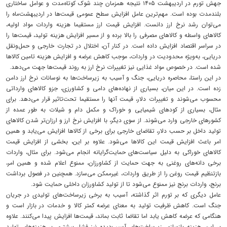
جهش تورم در اردیبهشت ۱۴۰۵ نتیجه همزمان چند شوک کوتاه‌مدت و عوامل ساختاری
بلندمدت بوده است. مهم‌ترین عامل افزایش سطح عمومی قیمت‌ها در اردیبهشت‌ماه را
می‌توان رشد نرخ ارز دانست. افزایش قیمت ارز مستقیما هزینه واردات مواد اولیه،
کالاهای واسطه و کالاهای مصرفی را بالا برده و از مسیر افزایش هزینه تولید، قیمت‌ها را
در سراسر اقتصاد افزایش داده است. در کنار آن، اختلال در تجارت خارجی و حمل‌ونقل
دریایی، به‌ویژه محدودیت در واردات، موجب کاهش عرضه و افزایش هزینه تامین کالاها
شده است. در خصوص مواد غذایی نیز تغییرات نرخ ارز به روند قیمت‌ها جهت می‌دهد.
در این راستا، محاصره دریایی، جنگ و آسیب به زیرساخت‌ها به نوسانات نرخ ارز دامن
زده است. در این میان، بسیاری از نهاده‌های دامی و کشاورزی، جزو کالاهای وارداتی
محسوب می‌شوند و تغییرات دلار، قیمت آنها را مستقیما تحت‌تاثیر قرار می‌دهد. برای
مثال، بسیاری از کودهای شیمیایی و خوراک و مکمل دام و شیلات به طور عمده از
کشورهای خارجی وارد می‌شوند. از سوی دیگر، با افزایش نرخ ارز و ارزان‌تر شدن کالاهای
تولید داخل بر حسب دلار، تقاضای خارجی برای برخی از کالاها افزایش می‌یابد و همین
امر باعث افزایش قیمت این کالا‌ها می‌شود. علاوه بر این، بخشی از افزایش قیمت
کالاهای خوراکی به دلیل سیاست‌های حمایت‌گرایانه انجام می‌شود. برای مثال، واردات
برخی دانه‌های روغنی به جهت حمایت از کشاورزان، ممنوع اعلام شده و همین امر،
بازتنظیم قیمت روغن را از طریق واردات، غیرممکن می‌سازد. همچنین در فصول برداشت
برنج، واردات برنج نیز ممنوع می‌شود تا از تولید کشاورزان داخلی حمایت شود.
عامل دیگری که بر تورم اثر گذاشته، آسیب به برخی زیرساخت‌های تولیدی در جریان
جنگ است. کاهش ظرفیت تولید به معنای عرضه کمتر کالا و خدمات در بازار است و
هنگامی که عرضه کاهش یابد اما تقاضا ثابت بماند، قیمت‌ها افزایش پیدا می‌کنند. علاوه
بر این، هزینه بازسازی زیرساخت‌های آسیب‌دیده نیز فشار بیشتری بر هزینه‌های تولید