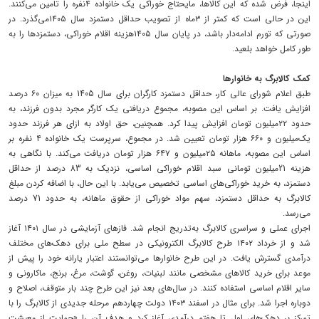
اینجا، فرض شده که این کالاها، مایحتاج خوراکی یک خانواده ۴نفره را تامین می‌کنند.
این در حالی است که کمتر از ۳ماه از تصویب حداقل دستمزد سال ۱۴۰۵می‌گذرد. در
صورتی که تورم ادامه‌دار باشد، در پایان سال ۱۴۰۵هزینه اقلام خوراکی، دستمزدها را به
طور کامل خواهد بلعید.
کمک کالابرگ به خانوارها
طبق اعلام شورای عالی کار، حداقل دستمزد کارگران برای سال 1405 به میزان ۶۰ درصد
افزایش یافت. بر اساس این مصوبه، مجموع دریافتی یک کارگر مجرد بدون فرزند، به
حدود ۲۲‌میلیون تومان افزایش پیدا کرد. همچنین، حق اولاد به ازای هر فرزند حدود
یک‌میلیون و ۶۶۰ هزار تومان تعیین شد. در مجموع، سرپرست یک خانواده ۴ نفره بر
اساس این مصوبه، ماهانه ۲۵‌میلیون و ۶۴۷ هزار تومان دریافت می‌کند. با نگاهی به
هزینه 21‌میلیون تومانی سبد اقلام خوراکی اساسی، نزدیک به 83 درصد از حداقل
دستمزد، به خرید خوراکی‌های اساسی تخصیص می‌یابد. با این حال، با اضافه کردن مبلغ
کالابرگ به حداقل دستمزد، سهم مواد خوراکی از حقوق ماهانه، به حدود 71 درصد
می‌رسد.
اجرای عملی و سراسری کالابرگ به‌تدریج انجام شد. فازهای آزمایشی در سال ۱۴۰۱ آغاز
شد و از خرداد ۱۴۰۲ طرح کالابرگ الکترونیکی در سطح ملی برای دهک‌های مختلف
درآمدی گسترش یافت. در این طرح خانوارها می‌توانستند اعتبار یارانه خود را پیش از
موعد برای خرید کالاهای مشخصی مانند لبنیات، روغن، گوشت، مرغ، برنج، ماکارونی و
سایر اقلام اساسی استفاده کنند. در سال‌های بعد نیز این طرح چند بار متوقف، اصلاح و
دوباره اجرا شد. برای مثال در اسفند ۱۴۰۳ دولت چهاردهم مرحله جدیدی از کالابرگ را با
تمرکز بر دهک‌های اول تا هفتم درآمدی آغاز کرد و هدف آن را «حمایت از معیشت