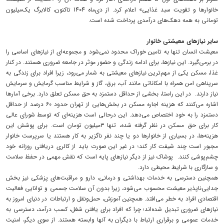
خانوارها و تقویت سبد غذایی» اعلام کرد. از دی‌ماه 1404 تاکنون، کالابرگ یک‌میلیون
تومانی به همه دهک‌های درآمدی پرداخت شده است.
سایر نیازهای معیشتی خانوار
معیشت انسان تنها به تامین خوراک محدود نمی‌شود و مجموعه‌ای از نیازهای اساسی را
در برمی‌گیرد. این نیازها، برای ادامه زندگی و حضور موثر در جامعه ضروری هستند. در کنار
غذا، مسکن یکی از مهم‌ترین نیازهای معیشتی به شمار می‌رود، زیرا افراد برای زندگی به
سرپناهی امن همراه با امکاناتی مانند آب، برق، گاز و شرایط مناسب گرمایش و سرمایش
نیاز دارند. در این راستا، بخشی از حداقل دستمزد به حق مسکن تعلق دارد. برخی آمارها
اشاره می‌کنند که هزینه اجاره مسکن در بخش‌هایی از تهران حدود ۶۰ درصد از حداقل
دستمزد را به خود اختصاص می‌دهد. این درحالی است هزینه‌ای که توسط شورای عالی
کار برای حق مسکن در نظر گرفته شده، تنها ۳‌میلیون تومان است. برای پوشش این
هزینه‌ها، در بسیاری از خانوارها دو یا چند نفر ناگزیر به کار هستند یا سرپرست خانوار
مجبور است چند شیفت کار کند؛ در غیر این صورت باید از کالری دریافتی روزانه خود
چشم‌پوشی کنند. پوشاک نیز از دیگر نیازهای پایه است که نقش مهمی در حفظ سلامت
و سازگاری با شرایط محیطی دارد.
همچنین دسترسی به خدمات بهداشتی و درمانی، دارو و مراقبت‌های پزشکی نیز بخش
جدایی‌ناپذیر معیشت محسوب می‌شود، زیرا بدون آن سلامت جسمی و توانایی فعالیت
اقتصادی افراد به خطر می‌افتد. همچنین آموزش، حمل‌ونقل و ارتباطات در دنیای امروز به
نیازهای ضروری تبدیل شده‌اند؛ چرا که افراد برای یافتن شغل، کسب درآمد، دسترسی به
خدمات عمومی و برقراری ارتباط با دیگران به آنها وابسته هستند. از سوی دیگر، امنیت