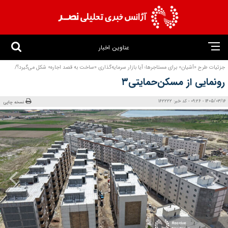
عناوین اخبار
جزئیات طرح «آشیان» برای مستاجرها؛ آیا بازار سرمایه‌گذاری «ساخت به قصد اجاره» شکل می‌گیرد؟/
رونمایی از مسکن‌حمایتی۳
1405/03/16 - 09:26 - کد خبر: 162222
نسخه چاپی