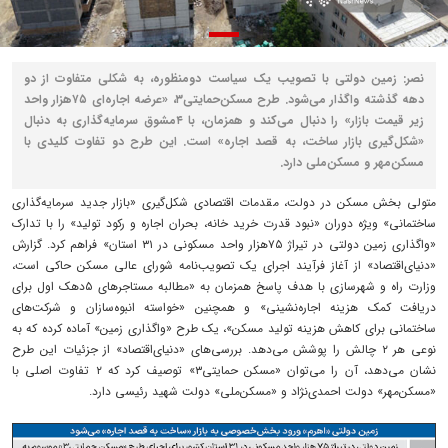
نصر: زمین دولتی با تصویب یک سیاست دومنظوره، به شکلی متفاوت از دو
دهه گذشته واگذار می‌شود. طرح مسکن‌حمایتی۳، «عرضه اجاره‌ای ۷۵هزار واحد
زیر قیمت بازار» را دنبال می‌کند و همزمان، با ۴مشوق سرمایه‌گذاری به دنبال
«شکل‌گیری بازار ساخت، به قصد اجاره» است. این طرح دو تفاوت کلیدی با
مسکن‌مهر و مسکن‌ملی دارد.
متولی بخش مسکن در دولت، مقدمات اقتصادی شکل‌گیری «بازار جدید سرمایه‌گذاری
ساختمانی» ویژه دوران «نبود قدرت خرید خانه، بحران اجاره و رکود تولید» را با تدارک
«واگذاری زمین دولتی در تیراژ ۷۵هزار واحد مسکونی در ۳۱ استان» فراهم کرد. گزارش
«دنیای‌اقتصاد» از آغاز فرآیند اجرای یک تصویب‌نامه شورای عالی مسکن حاکی است،
وزارت راه و شهرسازی با هدف پاسخ همزمان به «مطالبه مستاجرهای ۵دهک اول برای
دریافت کمک هزینه اجاره‌‌نشینی» و همچنین «خواسته انبوه‌سازان و شرکت‌های
ساختمانی برای کاهش هزینه تولید مسکن»، یک طرح «واگذاری زمین» آماده کرده که به
نوعی هر ۲ چالش را پوشش می‌دهد. بررسی‌های «دنیای‌اقتصاد» از جزئیات این طرح
نشان می‌دهد، آن را می‌توان «مسکن‌ حمایتی۳» توصیف کرد که ۲ تفاوت اصلی با
«مسکن‌مهر» دولت احمدی‌نژاد و «مسکن‌ملی» دولت شهید رئیسی دارد.