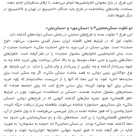
این طرح، در بازار معمولی اجاره‌نشین‌ها انجام می‌دهند، با ارقام مدنظرشان اجاره دهند.
مساحت واحدهای ساخته‌شده در طرح باید حداکثر ۷۰مترمربع در تهران و ۷۵مترمربع در
دیگر شهرها باشد.
دو تفاوت مسکن‌حمایتی۳ با «مسکن‌مهر» و «مسکن‌ملی»
این طرح ۲ تفاوت عمده با طرح‌های حمایتی در بخش مسکن دولت‌های گذشته دارد.
تفاوت اول که در شرایط فعلی اقتصاد ایران، بسیار کلیدی محسوب می‌شود، «نوع
حمایت» است. متولی مسکن در این دوره، به جای «حمایت ملکی»، «سیاست حمایت از
مدت زمان اجاره‌نشینی خانوارهای مشمول حمایت» را در نظر گرفته است. خانوارهای
دهک‌های پایین و حتی دهک متوسط رو به بالا، امکان پرداخت بهای خرید خانه چه به
شیوه پس‌انداز گذشته و چه ترکیبی از پس‌انداز و وام بانکی را ندارد. در این شرایط، هر
نوع «واگذاری زمین دولتی به قصد ساخت مسکن ملکی»، اگر چه ممکن است برای
سازنده‌ها «نان» شود؛ به این معنا که آنها را از «بن‌بست ساخت‌وساز که رکود خرید
مسکن برای آنها بوجود آورده» برای مدتی خارج کند، اما برای «جامعه هدف» که
مستاجرهای مشمول حمایت هستند،‌ «مسکن در استطاعت» نمی‌شود؛ چون در شرایط
«فقر اقتصادی» طبق تجربه سال‌های گذشته، آنهایی که در طرح‌های دولتی «مسکن
ملکی» مثل مسکن‌مهر، «مشمول» شناخته می‌شوند، بلافاصله پس‌از دریافت «برگه تایید»،
امتیاز واحدی را که هنوز ساخته نشده در بازار غیررسمی می‌فروشند تا با پول حاصل از آن،
«چاله‌های اقتصادی‌شان» را پر کنند. نسخه‌های یک و دو مسکن‌حمایتی طی حدود سه
دهه گذشته، همه «ملکی» بودند. در مسکن حمایتی۳ اما «عرضه به مشمولان» به صورت
اجاره در نظر گرفته شده تا طبق تجربه جهانی، خانوارها «توان‌پذیر» شوند و بتوانند