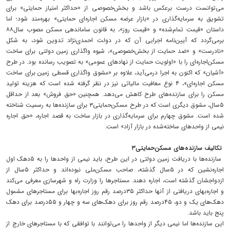
می‌توانست درست برعکس باشد و بخش‌خصوصی از «حداکثر امتیاز حمایتی» برای
تشویق به سرمایه‌گذاری در «بازار عرضه مسکن اجاره‌ای حمایتی» بهره‌مند شود؛ اما
داستان «قیمت تمام‌شده» و «قیمت روز»، به قانون ساماندهی مسکن مصوب سال۸۸
برمی‌گردد که آیین‌نامه اجرایی آن که در دولت احمدی‌نژاد تدوین شود، به شکل
«نادرست» و «ضد حمایت از بخش‌خصوصی»، شیوه واگذاری زمین دولتی برای ساخت
مسکن‌اجاره‌ای را با «اولویت حمایت از نهادهای عمومی» به تصویب رسانده بود. در طرح
«آشیان» که اکنون به اجرا درمی‌آید، علاوه بر «مشوق واگذاری قسطی زمین برای ساخت
مسکن اجاره‌ای»، ۴ نوع معافیت مالیاتی نیز در نظر گرفته شده است که هزینه تولید
مسکن را برای سازنده‌های طرح کاهش می‌دهد. همچنین «حق فروش» بعد از حداقل
۵سال، مشوق دیگری است که در طرح مسکن‌حمایتی۳ برای سازنده‌ها به رسمیت شناخته
شده است. مشوق چهارم برای سرمایه‌گذاری در بازار ساخت به قصد اجاره، «حق اجاره
نیمی از واحدهای ساخته‌شده در بازار آزاد» است.
تکالیف سازنده‌های مسکن‌‌حمایتی۳
سازنده‌ها با دریافت زمین دولتی در این طرح، باید نیمی از واحدها را به ۵دهک اول
اجاره‌نشین که در ۵سال گذشته،‌ صاحب مسکن‌ملی نبوده‌اند و حداکثر ۵سال از
ازدواجشان گذشته است، اجاره دهند. مستاجرها را وزارت راه و شهرسازی معرفی می‌کند
و اجاره‌بهای دریافتی از آنها حداکثر ۳۵درصد رقم روز اجاره‌بها برای مستاجرهای مشمول
دهک‌های یک و دو، ۴۵درصد رقم روز برای دهک‌های سه و چهار و ۵۵درصد برای دهک
پنج باید باشد.
این سازنده‌ها اما نیمی دیگر از واحدها را می‌توانند با توافقی که با مستاجرهای خارج از