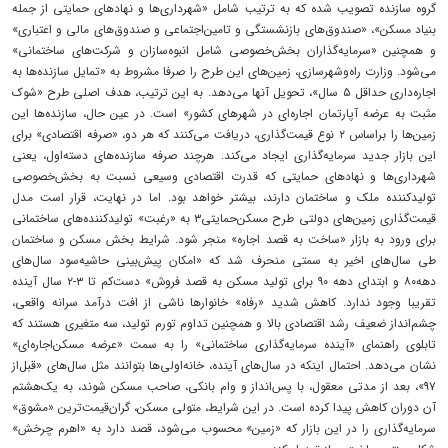
گروه سازنده تصویب شده که به ترتیب شامل «شهرداری‌ها و نهادهای حمایتی از جمله
بنیاد مسکن»، «صندوق‌های بازنشستگی و تامین‌اجتماعی و صندوق‌های مالی و اعتباری»
و همچنین «سرمایه‌گذاران بخش‌خصوصی شامل انبوه‌سازان و شرکت‌های ساختمانی»
می‌شود. وزارت راه‌وشهرسازی، زمین‌های این طرح را صرفا مشروط به «تمایل سازنده‌ها به
اجاره‌داری حداقل ۵ سال»، تحویل آنها می‌دهد. به این ترتیب، هدف اصلی طرح «شوک
مثبت به عرضه آپارتمان اجاره‌ای در شهرهای کشور» است. در عین حال، سازنده‌ها این
زمین‌ها را براساس ۲ نوع قیمت‌گذاری، دریافت می‌کنند که هر دو، «صرفه اقتصادی» برای
این بازار جدید سرمایه‌گذاری ایجاد می‌کند. هرچند صرفه سازنده‌های دسته‌اول، یعنی
شهرداری‌ها و نهادهای حمایتی که قدرت اقتصادی‌ وسیعی نسبت به بخش‌خصوصی
تولیدکننده ملک و ساختمان دارند، بیشتر خواهد بود. اما در نهایت، قرار است مدل
قیمت‌گذاری زمین‌های دولتی طرح مسکن‌حمایتی۳ به «رغبت» تولیدکننده‌های ساختمانی
برای ورود به بازار «ساخت به قصد اجاره» منجر شود. شرایط بخش مسکن و ساختمان
طی سال‌های اخیر به سمتی منحرف شد که «امکان پیش‌بینی حاشیه‌سود سال‌های
دهه۸۰ و ابتدای دهه ۹۰ برای تولید مسکن به قصد فروش» دست‌کم تا ۳-۲ سال آینده
تقریبا وجود ندارد. کاهش شدید «رفاه» خانوارها ناشی از افت درآمد سرانه واقعی،
چشم‌انداز ضعیف رشد اقتصادی بالا و همچنین تداوم تورم تولید، سه متغیری هستند که
تابلوی راهنمای «آینده سرمایه‌گذاری ساختمانی» را به سمت «عرضه مسکن‌اجاره‌ای»
نشان می‌دهد. احتمال اینکه در سال‌های آینده، خانه‌اولی‌ها بتوانند مثل سال‌های «قبل‌از
۹۷»، بعد از مدتی معقول، با پس‌انداز و وام بانکی، صاحب مسکن شوند، به یک‌هشتم
آن دوران کاهش پیدا کرده است. در این شرایط، متولی مسکن، گران‌قیمت‌ترین «مشوق»
سرمایه‌گذاری را در این بازار که «زمین» محسوب می‌شود، قصد دارد به «اهرم چرخش»