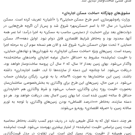
شکل سنتی ساخت‌وساز تبدیل کند.
مشوق‌های چهارگانه «ساخت مسکن اجاره‌ای»
وزارت راه‌وشهرسازی، اسم طرح مسکن‌ حمایتی۳ را «آشیان» تعریف کرده است. مسکن
حمایتی۱ در سال ۸۶ با اسم «مسکن‌مهر» شروع شد و پس‌از آن اگرچه طرح‌هایی در
دولت‌های بعد برای «حمایت از دسترسی مناسب به مسکن» به اجرا درآمد؛ اما عمر همه
آنها، محدود بود و به‌خاطر شرایط اقتصادی، قابل دوام نبود. اوایل دهه۱۴۰۰، مسکن
حمایتی ۲ تحت عنوان «مسکن ملی» شروع شد و الان هم نسخه سوم آن به مرحله اجرا
رسیده است. زمین‌های ویژه «ساخت مسکن اجاره‌ای»، به شهرداری‌ها و نهادهای حمایتی،
با «قیمت تمام‌شده» مشروط به «حداقل ۱۰سال عرضه اجاره‌ای واحدهای ساخته‌شده»
واگذار می‌شود. بهای زمین بعداز ۱۲ سال، که ۲ سال آن پروسه ساخت‌وساز خواهد بود،
دریافت می‌شود. اما چنانچه این دسته از سازنده‌ها تا ابد، «قصد اجاره‌داری» داشته
باشند، زمین این ساختمان‌ها به صورت ۹۹ساله، یا به نوعی، رایگان برایشان حساب
می‌شود. در عین حال، زمین‌های این طرح برای واگذاری به بخش‌خصوصی ساختمان‌ساز،
به‌صورت «قیمت روز» زمان واگذاری، حساب می‌شود و شرط واگذاری هم «اجاره‌داری
حداقل ۵ ساله» تعیین شده است. اما بهای زمین ۷سال بعد، دریافت خواهد بود. هر دو
دسته سازنده، به‌خاطر «۱۰۰درصد اقساطی» بودن زمین‌های واگذاری، با توجه به تورم
سالانه زمین، با «صرفه اقتصادی» روبه‌رو می‌شوند.
هر چند، دسته اول که به شکل طبیعی باید در ردیف دوم کسب باشند، به‌خاطر محاسبه
قیمت زمین براساس «قیمت تمام‌شده» از امتیاز بیشتری بهره‌مند می‌شود. قیمت تمام‌شده
زمین همیشه از «قیمت روز»، بسیار کمتر است. این تفاوت در مدل قیمت‌گذاری