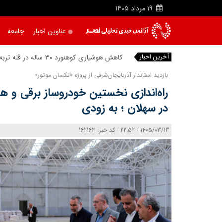
19
مرداد
1405
عناوین اخبار
جامعه
آخرین اخبار
کاه
|
بازدید استاندار آذربایجان‌شرقی از پروژه «تکسان موتور»
راه‌اندازی نخستین خودروساز برقی و 
در سهلان ؛ به زودی
1405/03/13 - 22:52 - کد خبر: 162163