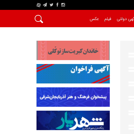
A
هی دولتی
فیلم
عکس