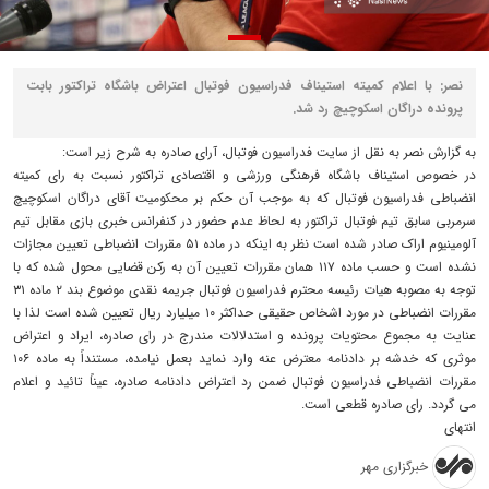
نصر: با اعلام کمیته استیناف فدراسیون فوتبال اعتراض باشگاه تراکتور بابت
پرونده دراگان اسکوچیچ رد شد.
به گزارش نصر به نقل از سایت فدراسیون فوتبال، آرای صادره به شرح زیر است:
در خصوص استیناف باشگاه فرهنگی ورزشی و اقتصادی تراکتور نسبت به رای کمیته
انضباطی فدراسیون فوتبال که به موجب آن حکم بر محکومیت آقای دراگان اسکوچیچ
سرمربی سابق تیم فوتبال تراکتور به لحاظ عدم حضور در کنفرانس خبری بازی مقابل تیم
آلومینیوم اراک صادر شده است نظر به اینکه در ماده ۵۱ مقررات انضباطی تعیین مجازات
نشده است و حسب ماده ۱۱۷ همان مقررات تعیین آن به رکن قضایی محول شده که با
توجه به مصوبه هیات رئیسه محترم فدراسیون فوتبال جریمه نقدی موضوع بند ۲ ماده ۳۱
مقررات انضباطی در مورد اشخاص حقیقی حداکثر ۱۰ میلیارد ریال تعیین شده است لذا با
عنایت به مجموع محتویات پرونده و استدلالات مندرج در رای صادره، ایراد و اعتراض
موثری که خدشه بر دادنامه معترض عنه وارد نماید بعمل نیامده، مستنداً به ماده ۱۰۶
مقررات انضباطی فدراسیون فوتبال ضمن رد اعتراض دادنامه صادره، عیناً تائید و اعلام
می گردد. رای صادره قطعی است.
انتهای
خبرگزاری مهر