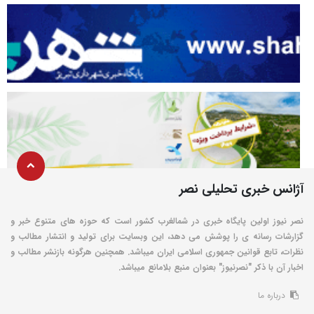
آژانس خبری تحلیلی نصر
نصر نیوز اولین پایگاه خبری در شمالغرب کشور است که حوزه های متنوع خبر و
گزارشات رسانه ی را پوشش می دهد، این وبسایت برای تولید و انتشار مطالب و
نظرات، تابع قوانین جمهوری اسلامی ایران میباشد. همچنین هرگونه بازنشر مطالب و
اخبار آن با ذکر "نصرنیوز" بعنوان منبع بلامانع میباشد.
درباره ما