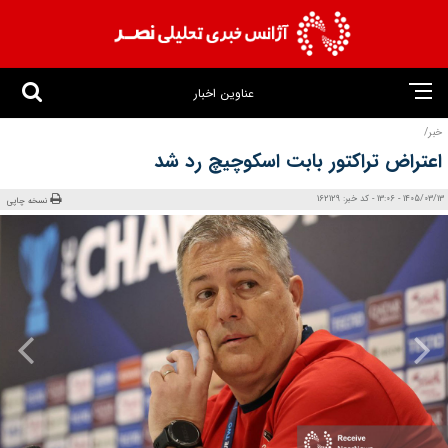
عناوین اخبار
خبر/
اعتراض تراکتور بابت اسکوچیچ رد شد
1405/03/13 - 13:06 - کد خبر: 162129
نسخه چاپی