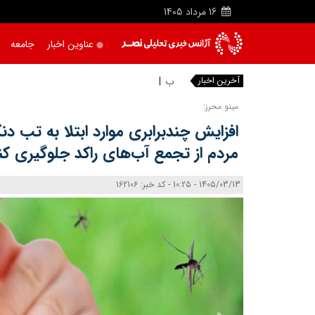
16
مرداد
1405
عناوین اخبار
جامعه
آخرین اخبار
بدون اصل
مینو محرز:
افزایش چندبرابری موارد ابتلا به تب د
مردم از تجمع آب‌های راکد جلوگیری کن
1405/03/13 - 10:25 - کد خبر: 162106