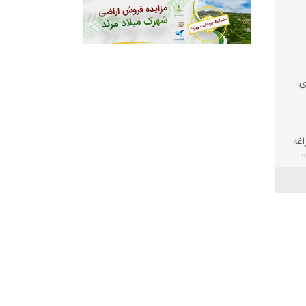
ی
اغه
الی
؛