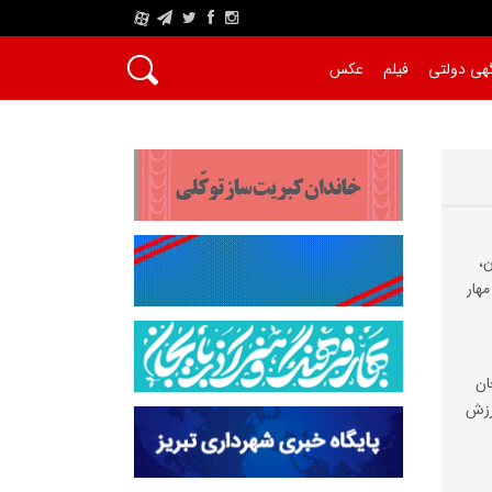
A
هی دولتی
فیلم
عکس
،
مهار
ان
رزش