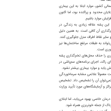
ایران‌ زمین است
لی کشور، موارد ابتلا به این بیماری
10:58
یان محدود و پراکنده بود، اما اکنون
سفر اردوغان و شریف به عربس
فزایش موارد باشیم.
پیمان دفاعی سه جانبه در دست
 این پشه علاقه زیادی به زندگی در
کار
م‌گذاری آن کافی است. به همین دلیل
و سایر نقاط اطراف منزل جلوگیری کنند.
10:11
واند به طبقات مرتفع ساختمان‌ها نیز
چای داغ بنوشید سرطان می‌ گ
روری است.
09:47
اری را حذف محل‌های تخم‌گذاری پشه
فشار هم‌ زمان گرانی مواد اولی
راکد، اجرای برنامه‌های سم‌پاشی در
افت تقاضا بر بازار پلاستیک
 یابد و موارد بیماری بیشتر نشود.
ست معمولاً علائمی مشابه سرماخوردگی
ی نمی‌توان آن را تشخیص داد. تشخیص
ز و آزمایشگاه‌های مورد تأیید وزارت
درمان خاصی بهبود می‌یابد، اما ابتلای
ناک از جمله خونریزی همراه شود.