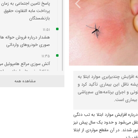
پاسخ تامین‌ اجتماعی به زمان
پرداخت مابه‌ التفاوت حقوق
بازنشستگان
11:51
هشدار درباره فروش حواله‌ ها
صوری خودروهای وارداتی
11:35
آتش‌ سوزی مراتع هامپوئیل مر
با تلاش نیروهای امدادی و اه
فزایش چندبرابری موارد ابتلا به
مهار شد
مشاهده همه
شه ناقل این بیماری تأکید کرد و
11:15
نی و اجرای برنامه‌های سم‌پاشی
ترامپ فاسد، آمریکا را وارد یک
 بیماری است.
جنگ فاجعه بار کرده است
اره افزایش موارد ابتلا به تب دنگی
11:05
تقل می‌شود و حدود یک سال پیش نیز
آذربایجان تنها یک خطه نیست
ور شدند. در آن مقطع مواردی از ابتلا
کتابی گشوده به وسعت تاریخ
وقف شد.