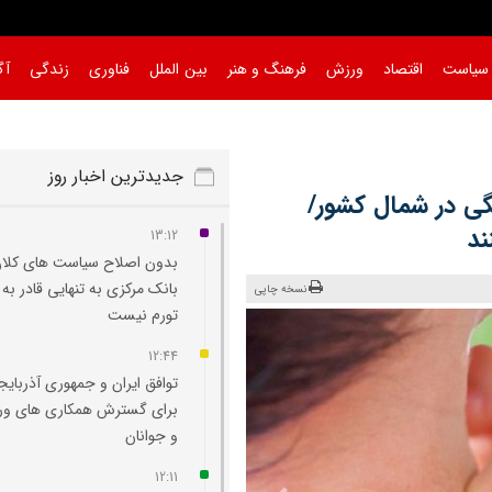
سیاست
اقتصاد
ورزش
فرهنگ و هنر
بین الملل
فناوری
زندگی
آگ
جدیدترین اخبار روز
نگی در شمال کشور/
ند
13:12
بدون اصلاح سیاست‌ های کلان
بانک مرکزی به تنهایی قادر به 
نسخه چاپی
تورم نیست
12:44
توافق ایران و جمهوری آذربایج
برای گسترش همکاری‌ های و
و جوانان
12:11