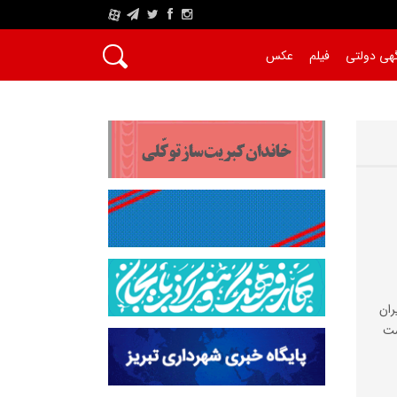
A
هی دولتی
فیلم
عکس
ان
ست