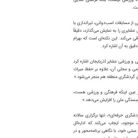
+ فیلم
ست.
10:41
حسین افتخاری نایب‌رئیس هی
ی از مسابقات اسب‌دوانی، تیراندازی با
ورزش‌های زورخانه‌ای آذربایجا
شایری را به نمایش می‌گذارد، دقیقاً
شرقی شد
 می‌کند. این نکته‌ای است که بهرام
یق به آن اشاره کرد.
10:27
گام دولت برای بهبود حفاظت ا
و ورزشی عشایر آذربایجان اشاره کرد
تالاب‌ها
ی و محلی آن، علاوه بر حفظ میراث
10:25
نق گردشگری منطقه هم منجر می‌شود.»
نماینده پارلمان لبنان: عقب‌نش
مقطعی به معنای پایان مقاوم
 در عین اینکه فرهنگی و ورزشی هست،
نیست
همبستگی ملی را افزایش می‌دهد.»
گری حرفه‌ای»، تنها برگزاری سالانه
موجود، ایجاب می‌کند که اداره‌کل
نتی خود، با نگاهی برنامه‌محور و در