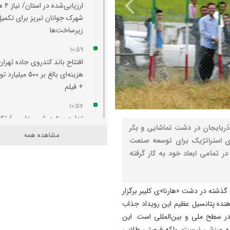
ارزیابی‌ش
شهرک جوانان تبریز برای تکمی
زیرساخت‌ها
10:59
افتتاح باند کندروی جاده تهران 
هزینه‌ای بالغ بر ۵۰۰ میلی
+ فیلم
10:57
تداوم برنامه شیر مدارس / تک
آذربایجان در دشت تماشایی و بکر
برنامه با توزیع سایر اقلام غذا
مشاهده همه
ری استراتژیک برای توسعه صنعت
10:54
 تمامی ابعاد خود به کار گرفته
آغاز ساماندهی فضای پیرامونی
قره‌داغ
گذشته در دشت «هارنا»ی کلیبر برگزار
10:48
هنده پتانسیل عظیم این رویداد جذاب
سکه‌های طلایی با مغز برنجی؛ 
در سطح ملی و بین‌المللی است. این
سکه‌های تقلبی تبریز در دام پ
ده ورزشی نیست، بلکه فرصتی طلایی