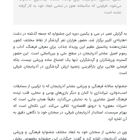
می‌شود؛ ظرفیتی که متأسفانه هنوز در تمامی ابعاد خود به کار گرفته
نشده است.
به گزارش نصر، در سی‌ و یکمین دوره این جشنواره که جمعه گذشته در دشت
«هارنا»ی کلیبر برگزار شد، حضور هزاران نفر گردشگر از نقاط مختلف کشور،
نشان‌دهنده پتانسیل عظیم این رویداد جذاب برای معرفی فرهنگ، آداب و
رسوم اصیل عشایر آذربایجان در سطح ملی و بین‌المللی است. این حضور
گسترده ورزشکاران و گردشگران، تنها یک اجتماع ساده ورزشی نیست، بلکه
فرصتی طلایی برای بازآفرینی زنجیره ارزش گردشگری در آذربایجان شرقی
است.
جشنواره سالانه فرهنگی و ورزشی عشایر آذربایجان که با ترکیبی از مسابقات
اسب‌دوانی، تیراندازی با کمان و دیگر بازی‌های بومی و محلی، قلب تپنده
فرهنگ اصیل عشایری را به نمایش می‌گذارد، دقیقاً همان جایی است که
«میراث معنوی» با «رونق اقتصادی» تلاقی می‌کند. این نکته‌ای است که
بهرام سرمست، استاندار آذربایجان شرقی، در سخنان خود با نگاهی دقیق به
آن اشاره کرد.
وی در بخشی از سخنان خود به ابعاد مختلف جشنواره فرهنگی و ورزشی
عشایر آذربایجان اشاره کرد و گفت: «برگزاری این جشنواره بخصوص بخش