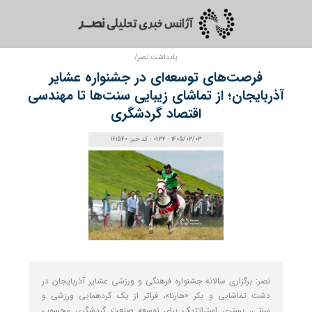
یادداشت نصر/
فرصت‌های توسعه‌ای در جشنواره عشایر
آذربایجان؛ از تماشای زیبایی سنت‌ها تا مهندسی
اقتصاد گردشگری
1405/03/03 - 01:32 - کد خبر: 161540
نصر: برگزاری سالانه جشنواره فرهنگی و ورزشی عشایر آذربایجان در
دشت تماشایی و بکر «هارنا»، فراتر از یک گردهمایی ورزشی و
سنتی، بستری استراتژیک برای توسعه صنعت گردشگری محسوب