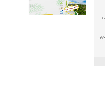
ی
نوان
غزه
ه‌