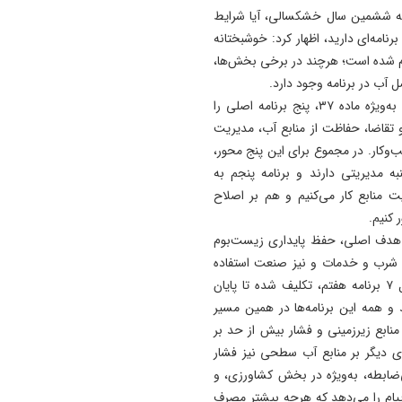
 به ششمین سال خشکسالی، آیا شرایط
16:18
پزشکیان: مشروطه نقطه عطف
نامه‌ای دارید، اظهار کرد: خوشبختانه
بیداری و آزادی‌ خواهی ملت ای
ام شده است؛ هرچند در برخی بخش‌ها،
بود
 آب در برنامه وجود دارد.
او ادامه داد: با این حال، ما بر اساس تکالیف برنامه هفتم، به‌ویژه ماده ۳۷، پنج برنامه اصلی را
16:09
تقاضا، حفاظت از منابع آب، مدیریت
پروژه‌ های عمرانی آذربایجان 
وکار. در مجموع برای این پنج محور،
در شرایط جنگی و ویژه کشور 
به مدیریتی دارند و برنامه پنجم به
در حال پیشروی است
منابع کار می‌کنیم و هم بر اصلاح
16:06
 کنیم.
سانحه رانندگی در مسیر تبریز-
 هدف اصلی، حفظ پایداری زیست‌بوم
آذرشهر دو کشته بر جای گذا
 شرب و خدمات و نیز صنعت استفاده
کنیم که زیست‌بوم کشور پایدار بماند. در ماده ۳۷ و جدول ۷ برنامه هفتم، تکلیف شده تا پایان
یابد و همه این برنامه‌ها در همین مسیر
منابع زیرزمینی و فشار بیش از حد بر
ی دیگر بر منابع آب سطحی نیز فشار
‌ضابطه، به‌ویژه در بخش کشاورزی، و
پیام را می‌دهد که هرچه بیشتر مصرف