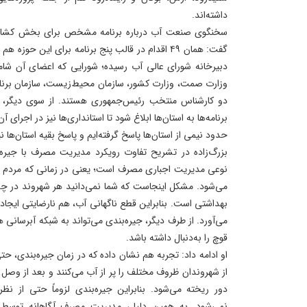
داشته‌اند.
سخنگوی صنعت آب درباره برنامه مشخص برای بخش کشاور
گفت: همان ۴۹ اقدام در قالب پنج برنامه برای این حوز
دبیرخانه شورای عالی آب رسیده؛ شورایی که اعضای آن شامل
وزارت صمت، وزارت کشور، سازمان محیط‌زیست، سازمان برنام
دو کارشناس منتخب رئیس‌جمهوری هستند. از سوی دیگر، رئ
برنامه‌ها به استان‌ها ابلاغ شود تا استانداری‌ها نیز در اجرای
حدود نیمی از استان‌ها پاسخ گرفته‌ایم و پاسخ بقیه استان‌ها 
بزرگ‌زاده در تشریح تفاوت رویکرد مدیریت مصرف با جیره‌ب
نوعی مدیریت اجباری مصرف است؛ یعنی در زمانی که مردم به
می‌شود. مشکل اینجاست که شما نمی‌دانید هر شهروند در چه 
بهداشتی است. بنابراین قطع ناگهانی آب، هم نارضایتی ایجاد 
می‌آورد. از طرف دیگر، جیره‌بندی می‌تواند به شبکه آبرسانی
قوچ را به‌دنبال داشته باشد.
او ادامه داد: تجربه هم نشان داده که در زمان جیره‌بندی، حت
از شهروندان ظروف مختلف را پر از آب می‌کنند و بعد از وص
دور ریخته می‌شود. بنابراین جیره‌بندی لزوماً حتی از
نمی‌شود. به همین دلیل، مدیریت مصرف آگاهانه توسط 