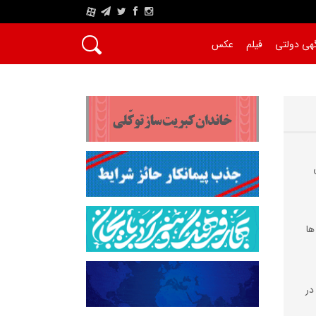
A
هی دولتی
فیلم
عکس
ها
 سارق در