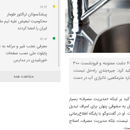
17:12
پیشکسوتان تراکتور طومار
محکومیت تبعیض علیه تیم مل
ایران را امضا کردند
17:06
معرفی عجب‌ شیر و مراغه به ع
پایلوت ملی نصب صفحات
خورشیدی در مدارس
نصر: سخنگوی صنعت آب با اشاره به وضعیت بحرانی ۴۰۰ دشت ممنوعه و فرونشست ۳۰۰
 کرد: جیره‌بندی راه‌حل نیست،
16:51
مشاهده همه
رف و ۴۹ اقدام عملیاتی برای کاهش ۱۵ میلیارد مترمکعبی ناترازی آب در دست
اسرائیل به دنبال تخریب روند
صلح و بی‌ثبات کردن سوریه و 
است
کید بر اینکه «مدیریت مصرف» بسیار
16:40
ل به مشوقی پنهان برای اسراف تبدیل
«اهدانش» حلقه اتصال مردم و
و در گفت‌وگو با پایگاه اطلاع‌رسانی
خیران به نهضت توسعه کتابخان
ندی نیست، بلکه مدیریت مصرف، اصلاح
های عمومی
ست.