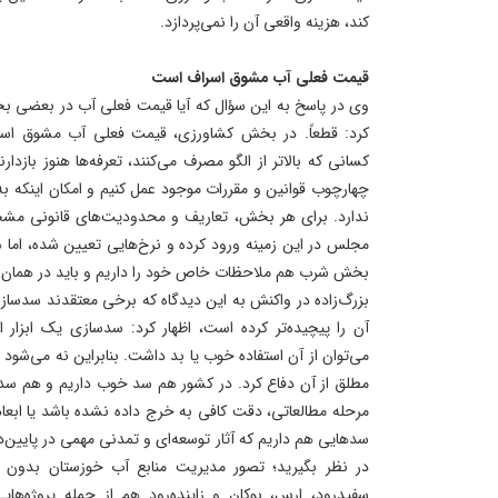
کند، هزینه واقعی آن را نمی‌پردازد.
قیمت فعلی آب مشوق اسراف است
وی در پاسخ به این سؤال که آیا قیمت فعلی آب در بعضی بخ
کرد: قطعاً. در بخش کشاورزی، قیمت فعلی آب مشوق اس
کسانی که بالاتر از الگو مصرف می‌کنند، تعرفه‌ها هنوز بازدارند
چهارچوب قوانین و مقررات موجود عمل کنیم و امکان اینکه به
ندارد. برای هر بخش، تعاریف و محدودیت‌های قانونی مش
مجلس در این زمینه ورود کرده و نرخ‌هایی تعیین شده، اما ه
بخش شرب هم ملاحظات خاص خود را داریم و باید در همان 
بزرگ‌زاده در واکنش به این دیدگاه که برخی معتقدند سدسا
آن را پیچیده‌تر کرده است، اظهار کرد: سدسازی یک ابزار 
می‌توان از آن استفاده خوب یا بد داشت. بنابراین نه می‌شود ب
مطلق از آن دفاع کرد. در کشور هم سد خوب داریم و هم سد 
مرحله مطالعاتی، دقت کافی به خرج داده نشده باشد یا ابعاد پ
سدهایی هم داریم که آثار توسعه‌ای و تمدنی مهمی در پایین‌دس
در نظر بگیرید؛ تصور مدیریت منابع آب خوزستان بدون 
سفیدرود، ارس، بوکان و زاینده‌رود هم از جمله پروژه‌ها