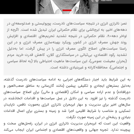
نصر: ناترازی انرژی در نتیجه سیاست‌های نادرست، پوپولیستی و ضدتوسعه‌ای در
دهه‌های اخیر، به ابرچالشی برای نظام حکمرانی ایران تبدیل شده است. اگرچه از
اواخر دهه۹۰، نظام حکمرانی در نتیجه تشدید تحریم‌های اقتصادی و افزایش
روند جهش مصرف انرژی در کشور، رویکرد بهینه‌سازی مصرف انرژی و در این
راستا سیاست‌های اصلاح الگوی مصرف انرژی را در پیش گرفت، اما به‌دلیل
تشدید رکود اقتصادی، بی‌ثباتی در سیاستگذاری کلان، کاهش قدرت خرید مردم
(بحران معیشت عمومی)، این سیاست‌ها ماهیت احتیاطی بالا (به لحاظ سیاسی
و اجتماعی)، محافظه‌کارانه و غیربنیادی داشته است.
به این شرایط باید اجبار دستگاه‌های اجرایی به ادامه سیاست‌های نادرست گذشته،
به‌دلیل بسترهای ایجادی و تکلیفی پیشین (مانند گازرسانی به مناطق صعب‌العبور و
دورافتاده) و عدم اراده سیاسی و امکان (اقتصادی و مالی) برای اصلاح سیاست‌های
نادرست گذشته را نیز افزود. به این دلایل در عمل سیاست‌ها و اقدامات اتخاذشده در
سال‌های اخیر برای مدیریت و مهار ابربحران ناترازی انرژی به‌صورت ناقص، ناپایدار،
تسکینی و متناسب با شرایط اقلیمی اجرا شد و زمینه و بستری برای اعمال اقدامات
بنیادی و ریشه‌ای در این زمینه صورت نگرفت.
واقعیت این است که ابربحران مدیریت ناترازی انرژی در ایران، راه‌حل‌های سخت و
پیچیده ندارد. تجربه جهانی و واقعیت‌های اقتصادی و اجتماعی ایران ایجاب می‌کند