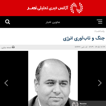
عناوین اخبار
یادداشت/
جنگ و تاب‌آوری انرژی
1405/02/31 - 14:39 - کد خبر: 161437
نسخه چاپی