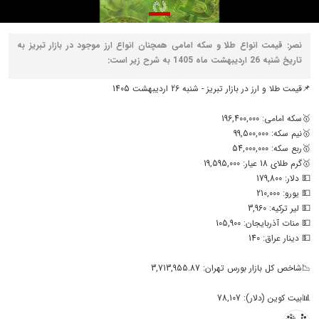
نصر: قیمت انواع طلا و سکه امامی همچنان انواع ارز موجود در بازار تبریز به
تاریخ شنبه 26 اردیبهشت ماه 1405 به شرح زیر است:
📌قیمت طلا و ارز در بازار تبریز - شنبه 26 اردیبهشت 1405
🥇سکه امامی: 196,400,000
🥇نیم سکه: 99,500,000
🥇ربع سکه: 54,000,000
🥇گرم طلای 18 عیار: 19,595,000
💵 دلار: 179,800
💵 یورو: 210,000
💵 لیر ترکیه: 3,960
💵 منات آذربایجان: 105,900
💵 دینار عراق: 140
📉شاخص کل بازار بورس تهران: 3,713,955.87
📊بیت کوین (دلار): 78,107