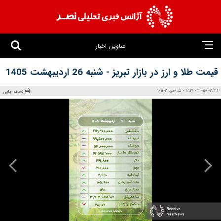
عناوین اخبار
قیمت طلا و ارز در بازار تبریز - شنبه 26 اردیبهشت 1405
1405/02/26 - 12:17 - کد خبر: 161102
نسخه چاپی