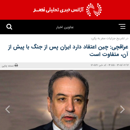
عناوین اخبار
در تشریح جزئیات سفر به پکن؛
عراقچی: چین اعتقاد دارد ایران پس از جنگ با پیش از
آن، متفاوت است
1405/02/16 - 14:55 - کد خبر: 160561
نسخه چاپی