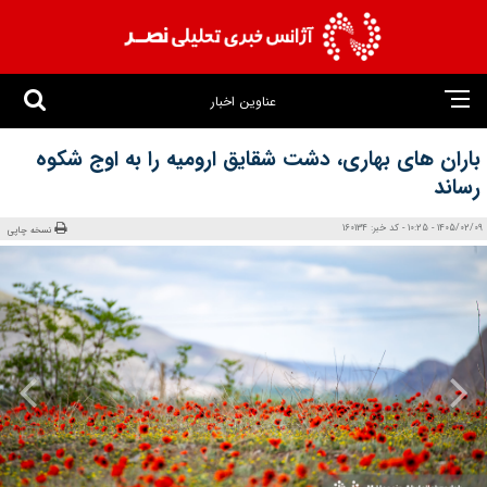
عناوین اخبار
باران‌ های بهاری، دشت شقایق ارومیه را به اوج شکوه
رساند
1405/02/09 - 10:25 - کد خبر: 160134
نسخه چاپی