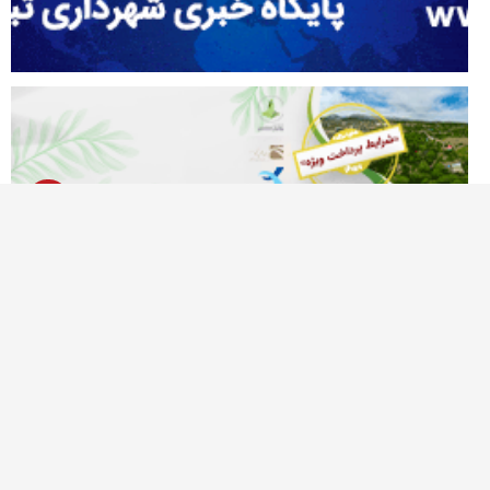
آژانس خبری تحلیلی نصر
نصر نیوز اولین پایگاه خبری در شمالغرب کشور است که حوزه های متنوع خبر و
گزارشات رسانه ی را پوشش می دهد، این وبسایت برای تولید و انتشار مطالب و
نظرات، تابع قوانین جمهوری اسلامی ایران میباشد. همچنین هرگونه بازنشر مطالب و
اخبار آن با ذکر "نصرنیوز" بعنوان منبع بلامانع میباشد.
درباره ما
قوانین
تماس