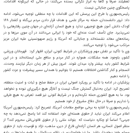
تعطیلند صرفا و گاها به ابراز نگرانی بسنده می‌کنند؛ در حالی که این‌گونه اقدامات،
پاسخگوی چنین جنایاتی نیست.
رئیس‌جمهوری با طرح این پرسش که این اقدامات با چه منطقی توجیه می‌شود، ادامه
داد: ترور دانشمندان، حمله به مراکز علمی و هدف قرار دادن مردم بی‌گناه و کشتار ۱۶۸
کودک دانش آموز، هیچ توجیهی ندارد و هیچ انسان آزاده‌ای در جهان چنین رفتارهایی را
نمی‌پذیرد. جای تأسف است عده‌ای که خود را ایرانی می‌دانند در آن سوی مرزها و در
رسانه‌های معاند نشسته‌اند و جنایاتی که آمریکا و رژیم صهیونسیتی علیه ایران عزیز
مرتکب می‌شود را توجیه می‌کنند.
وی با تأکید بر نقش مهم ورزشکاران در شرایط کنونی ایران، اظهار کرد: قهرمانان ورزشی
کشور، باوجود همه مشکلات، همواره در کنار مردم و منافع ملی ایستاده‌اند و در این
شرایط کشور باید بیشتر وارد میدان شوند. امروز بیش از هر زمان دیگر نیازمند وحدت،
انسجام و کنار گذاشتن اختلافات هستیم تا بتوانیم با همدلی مسیر پیشرفت و عزت کشور
را ادامه دهیم.
پزشکیان در ادامه با تأکید بر رویکرد اصولی ایران در حفظ صلح و ثبات و امنیت منطقه،
تصریح کرد: ایران به‌دنبال گسترش جنگ نیست و آغازگر هیچ درگیری‌ای نبوده و نخواهد
بود. ما به هیچ کشوری حمله نکرده‌ایم و در شرایط کنونی نیز قصد تعرض به هیچ طرفی
را نداریم و صرفا در حال دفاع مشروع از خود هستیم.
رئیس‌جمهوری با اشاره به برخی مواضع مقامات آمریکا، تصریح کرد: رئیس‌جمهوری آمریکا
اعلام می‌کند ایران نباید از حقوق هسته‌ای خود استفاده کند اما پاسخ نمی‌دهد به چه
جرمی؟ اساساً او چکاره دنیاست که بتواند ملتی را از حقوق قانونی‌اش محروم کند؟ از
منظر اصول انسانی، هر انسان آزاده‌ای فارغ از دین، مذهب، نژاد و قومیت، باید از حقوق
مسلم خود برخوردار باشد. ما نیز خواستاریم در نظام بین‌الملل، با همه ملت‌ها بر پایه