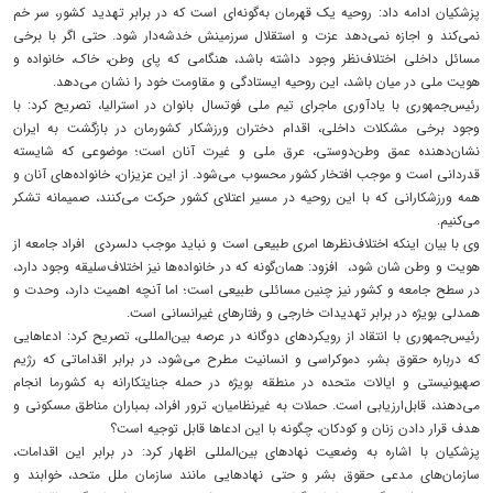
پزشکیان ادامه داد: روحیه یک قهرمان به‌گونه‌ای است که در برابر تهدید کشور، سر خم
نمی‌کند و اجازه نمی‌دهد عزت و استقلال سرزمینش خدشه‌دار شود. حتی اگر با برخی
مسائل داخلی اختلاف‌نظر وجود داشته باشد، هنگامی که پای وطن، خاک، خانواده و
هویت ملی در میان باشد، این روحیه ایستادگی و مقاومت خود را نشان می‌دهد.
رئیس‌جمهوری با یادآوری ماجرای تیم ملی فوتسال بانوان در استرالیا، تصریح کرد: با
وجود برخی مشکلات داخلی، اقدام دختران ورزشکار کشورمان در بازگشت به ایران
نشان‌دهنده عمق وطن‌دوستی، عرق ملی و غیرت آنان است؛ موضوعی که شایسته
قدردانی است و موجب افتخار کشور محسوب می‌شود. از این عزیزان، خانواده‌های آنان و
همه ورزشکارانی که با این روحیه در مسیر اعتلای کشور حرکت می‌کنند، صمیمانه تشکر
می‌کنیم.
وی با بیان اینکه اختلاف‌نظرها امری طبیعی است و نباید موجب دلسردی افراد جامعه از
هویت و وطن شان شود، افزود: همان‌گونه که در خانواده‌ها نیز اختلاف‌سلیقه وجود دارد،
در سطح جامعه و کشور نیز چنین مسائلی طبیعی است؛ اما آنچه اهمیت دارد، وحدت و
همدلی بویژه در برابر تهدیدات خارجی و رفتارهای غیرانسانی است.
رئیس‌جمهوری با انتقاد از رویکردهای دوگانه در عرصه بین‌المللی، تصریح کرد: ادعاهایی
که درباره حقوق بشر، دموکراسی و انسانیت مطرح می‌شود، در برابر اقداماتی که رژیم
صهیونیستی و ایالات متحده در منطقه بویژه در حمله جنایتکارانه به کشورما انجام
می‌دهند، قابل‌ارزیابی است. حملات به غیرنظامیان، ترور افراد، بمباران مناطق مسکونی و
هدف قرار دادن زنان و کودکان، چگونه با این ادعاها قابل توجیه است؟
پزشکیان با اشاره به وضعیت نهادهای بین‌المللی اظهار کرد: در برابر این اقدامات،
سازمان‌های مدعی حقوق بشر و حتی نهادهایی مانند سازمان ملل متحد، خوابند و