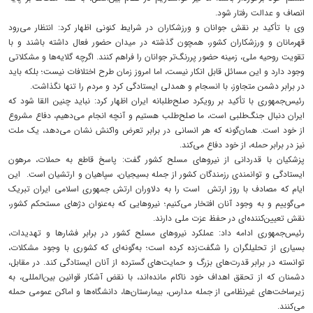
انصاف و عدالت رفتار شود.
وی با تأکید بر نقش جوانان و ورزشکاران در شرایط کنونی اظهار کرد: انتظار می‌رود
قهرمانان و ورزشکاران کشور، همچون گذشته در میدان حضور فعال داشته باشند و با
تقویت روحیه ملی، زمینه حضور پررنگ‌تر جوانان را فراهم کنند. اگرچه گلایه‌ها و مشکلاتی
وجود دارد و این مسائل قابل انکار نیست، اما امروز زمان طرح اختلافات نیست؛ بلکه باید
در برابر دشمن متجاوز، با انسجام و همدلی ایستادگی کرد و مردم را تنها نگذاشت.
رئیس‌جمهوری با تأکید بر رویکرد صلح‌طلبانه ایران اظهار کرد: نباید چنین القا شود که
ایران دنبال جنگ‌طلبی است، ما صلح‌طلب هستیم و آنچه انجام می‌دهیم، دفاع مشروع
از خود است. همان‌گونه که هر انسانی در برابر تعرض واکنش نشان می‌دهد، یک ملت
نیز در برابر حمله، از خود دفاع می‌کند.
پزشکیان با قدردانی از نیروهای مسلح کشور گفت: پاسخ قاطع به حملات، مرهون
ایستادگی و توانمندی رزمندگان کشور از جمله بسیجیان، سپاهیان و ارتشیان است. این
ایام که مصادف با روز ارتش است را به دلاوران ارتش جمهوری اسلامی ایران تبریک
می‌گوییم و به وجود آنان افتخار می‌کنیم؛ نیروهایی که به‌عنوان دژهای مستحکم کشور،
نقش تعیین‌کننده‌ای در حفظ عزت ملی دارند.
رئیس‌جمهوری ادامه داد: عملکرد نیروهای مسلح کشور در برابر فشارها و تهدیدات،
بسیاری از تحلیلگران را شگفت‌زده کرده است؛ به‌گونه‌ای که کشوری با وجود مشکلات،
توانسته در برابر قدرت‌های بزرگ و حمایت‌های گسترده از آنان ایستادگی کند. در مقابل،
دشمنان که از تحقق اهداف خود ناکام مانده‌اند، با نقض آشکار قوانین بین‌المللی، به
زیرساخت‌های غیرنظامی از جمله مدارس، بیمارستان‌ها، دانشگاه‌ها و اماکن عمومی حمله
می‌کنند.