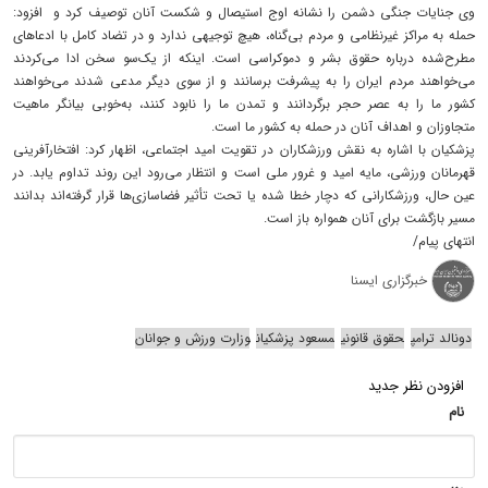
وی جنایات جنگی دشمن را نشانه اوج استیصال و شکست آنان توصیف کرد و افزود:
حمله به مراکز غیرنظامی و مردم بی‌گناه، هیچ توجیهی ندارد و در تضاد کامل با ادعاهای
مطرح‌شده درباره حقوق بشر و دموکراسی است. اینکه از یک‌سو سخن ادا می‌کردند
می‌خواهند مردم ایران را به پیشرفت برسانند و از سوی دیگر مدعی شدند می‌خواهند
کشور ما را به عصر حجر برگردانند و تمدن ما را نابود کنند، به‌خوبی بیانگر ماهیت
متجاوزان و اهداف آنان در حمله به کشور ما است.
پزشکیان با اشاره به نقش ورزشکاران در تقویت امید اجتماعی، اظهار کرد: افتخارآفرینی
قهرمانان ورزشی، مایه امید و غرور ملی است و انتظار می‌رود این روند تداوم یابد. در
عین حال، ورزشکارانی که دچار خطا شده یا تحت تأثیر فضاسازی‌ها قرار گرفته‌اند بدانند
مسیر بازگشت برای آنان همواره باز است.
انتهای پیام/
خبرگزاری ایسنا
دونالد ترامپ
حقوق قانونی
مسعود پزشکیان
وزارت ورزش و جوانان
افزودن نظر جدید
نام