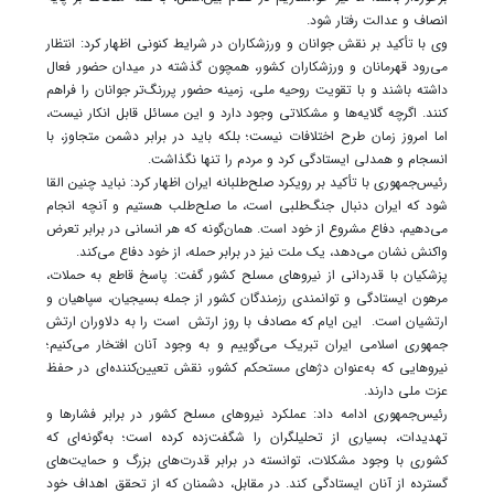
انصاف و عدالت رفتار شود.
وی با تأکید بر نقش جوانان و ورزشکاران در شرایط کنونی اظهار کرد: انتظار
می‌رود قهرمانان و ورزشکاران کشور، همچون گذشته در میدان حضور فعال
داشته باشند و با تقویت روحیه ملی، زمینه حضور پررنگ‌تر جوانان را فراهم
کنند. اگرچه گلایه‌ها و مشکلاتی وجود دارد و این مسائل قابل انکار نیست،
اما امروز زمان طرح اختلافات نیست؛ بلکه باید در برابر دشمن متجاوز، با
انسجام و همدلی ایستادگی کرد و مردم را تنها نگذاشت.
رئیس‌جمهوری با تأکید بر رویکرد صلح‌طلبانه ایران اظهار کرد: نباید چنین القا
شود که ایران دنبال جنگ‌طلبی است، ما صلح‌طلب هستیم و آنچه انجام
می‌دهیم، دفاع مشروع از خود است. همان‌گونه که هر انسانی در برابر تعرض
واکنش نشان می‌دهد، یک ملت نیز در برابر حمله، از خود دفاع می‌کند.
پزشکیان با قدردانی از نیروهای مسلح کشور گفت: پاسخ قاطع به حملات،
مرهون ایستادگی و توانمندی رزمندگان کشور از جمله بسیجیان، سپاهیان و
ارتشیان است. این ایام که مصادف با روز ارتش است را به دلاوران ارتش
جمهوری اسلامی ایران تبریک می‌گوییم و به وجود آنان افتخار می‌کنیم؛
نیروهایی که به‌عنوان دژهای مستحکم کشور، نقش تعیین‌کننده‌ای در حفظ
عزت ملی دارند.
رئیس‌جمهوری ادامه داد: عملکرد نیروهای مسلح کشور در برابر فشارها و
تهدیدات، بسیاری از تحلیلگران را شگفت‌زده کرده است؛ به‌گونه‌ای که
کشوری با وجود مشکلات، توانسته در برابر قدرت‌های بزرگ و حمایت‌های
گسترده از آنان ایستادگی کند. در مقابل، دشمنان که از تحقق اهداف خود