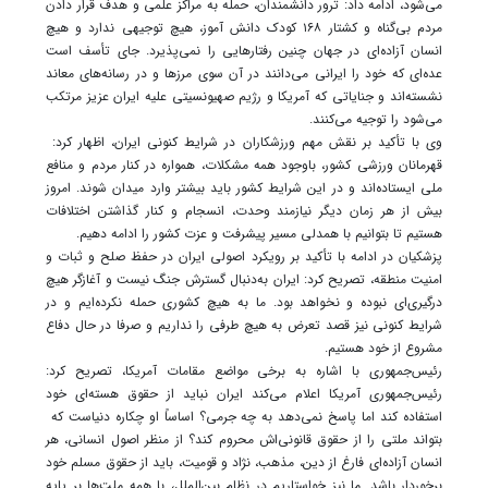
می‌شود، ادامه داد: ترور دانشمندان، حمله به مراکز علمی و هدف قرار دادن
مردم بی‌گناه و کشتار ۱۶۸ کودک دانش آموز، هیچ توجیهی ندارد و هیچ
انسان آزاده‌ای در جهان چنین رفتارهایی را نمی‌پذیرد. جای تأسف است
عده‌ای که خود را ایرانی می‌دانند در آن سوی مرزها و در رسانه‌های معاند
نشسته‌اند و جنایاتی که آمریکا و رژیم صهیونسیتی علیه ایران عزیز مرتکب
می‌شود را توجیه می‌کنند.
وی با تأکید بر نقش مهم ورزشکاران در شرایط کنونی ایران، اظهار کرد:
قهرمانان ورزشی کشور، باوجود همه مشکلات، همواره در کنار مردم و منافع
ملی ایستاده‌اند و در این شرایط کشور باید بیشتر وارد میدان شوند. امروز
بیش از هر زمان دیگر نیازمند وحدت، انسجام و کنار گذاشتن اختلافات
هستیم تا بتوانیم با همدلی مسیر پیشرفت و عزت کشور را ادامه دهیم.
پزشکیان در ادامه با تأکید بر رویکرد اصولی ایران در حفظ صلح و ثبات و
امنیت منطقه، تصریح کرد: ایران به‌دنبال گسترش جنگ نیست و آغازگر هیچ
درگیری‌ای نبوده و نخواهد بود. ما به هیچ کشوری حمله نکرده‌ایم و در
شرایط کنونی نیز قصد تعرض به هیچ طرفی را نداریم و صرفا در حال دفاع
مشروع از خود هستیم.
رئیس‌جمهوری با اشاره به برخی مواضع مقامات آمریکا، تصریح کرد:
رئیس‌جمهوری آمریکا اعلام می‌کند ایران نباید از حقوق هسته‌ای خود
استفاده کند اما پاسخ نمی‌دهد به چه جرمی؟ اساساً او چکاره دنیاست که
بتواند ملتی را از حقوق قانونی‌اش محروم کند؟ از منظر اصول انسانی، هر
انسان آزاده‌ای فارغ از دین، مذهب، نژاد و قومیت، باید از حقوق مسلم خود
برخوردار باشد. ما نیز خواستاریم در نظام بین‌الملل، با همه ملت‌ها بر پایه