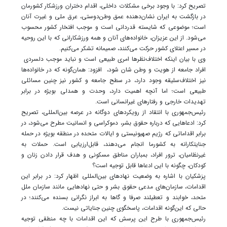
تصریح کرد: با وجود برخی مشکلات داخلی، اقدام دختران ورزشکار کشورمان
در بازگشت به ایران نشان‌دهنده عمق وطن‌دوستی، عرق ملی و غیرت آنان
است؛ موضوعی که شایسته قدردانی است و موجب افتخار کشور محسوب
می‌شود. از این عزیزان، خانواده‌های آنان و همه ورزشکارانی که با این روحیه
در مسیر اعتلای کشور حرکت می‌کنند، صمیمانه تشکر می‌کنیم.
وی با بیان اینکه اختلاف‌نظرها امری طبیعی است و نباید موجب دلسردی
افراد جامعه از هویت و وطن شان شود، افزود: همان‌گونه که در خانواده‌ها
نیز اختلاف‌سلیقه وجود دارد، در سطح جامعه و کشور نیز چنین مسائلی
طبیعی است؛ اما آنچه اهمیت دارد، وحدت و همدلی بویژه در برابر
تهدیدات خارجی و رفتارهای غیرانسانی است.
رئیس‌جمهوری با انتقاد از رویکردهای دوگانه در عرصه بین‌المللی، تصریح
کرد: ادعاهایی که درباره حقوق بشر، دموکراسی و انسانیت مطرح می‌شود، در
برابر اقداماتی که رژیم صهیونیستی و ایالات متحده در منطقه بویژه در حمله
جنایتکارانه به کشورما انجام می‌دهند، قابل‌ارزیابی است. حملات به
غیرنظامیان، ترور افراد، بمباران مناطق مسکونی و هدف قرار دادن زنان و
کودکان، چگونه با این ادعاها قابل توجیه است؟
پزشکیان با اشاره به وضعیت نهادهای بین‌المللی اظهار کرد: در برابر این
اقدامات، سازمان‌های مدعی حقوق بشر و حتی نهادهایی مانند سازمان ملل
متحد، خوابند و تعطیلند صرفا و گاها به ابراز نگرانی بسنده می‌کنند؛ در
حالی که این‌گونه اقدامات، پاسخگوی چنین جنایاتی نیست.
رئیس‌جمهوری با طرح این پرسش که این اقدامات با چه منطقی توجیه