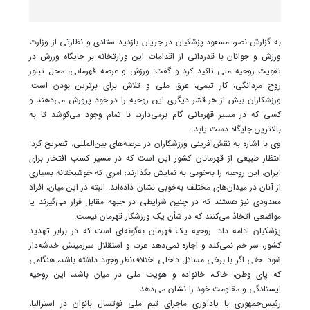
به گزارش نصر، مسعود پزشکیان در جریان بازدید ستادی و نظارتی از وزارت
ورزش و جوانان با قدردانی از اقدامات این وزارتخانه بر جایگاه ورزش در
تقویت روحیه ملی تاکید کرد و گفت: ورزش و عرصه قهرمانی، محل تبلور
روح مردانگی، کار تیمی، عرق ملی و تلاش برای برترین بودن است.
ورزشکاران بیش از هر قشر دیگری این روحیه را در خود پرورش می‌دهند و
کسی که در مسیر قهرمانی گام برمی‌دارد، با تمام وجود می‌کوشد تا به
بالاترین جایگاه دست یابد.
وی با اشاره به نقش‌آفرینی ورزشکاران در عرصه‌های بین‌المللی، تصریح کرد:
انتظار طبیعی از قهرمانان کشور این است که در مسیر کسب افتخار برای
ایران، این روحیه را به‌خوبی به نمایش بگذارند؛ امری که خوشبختانه بسیاری
از آنان در میدان‌های مختلف به‌خوبی نشان داده‌اند. البته در این میان، افراد
معدودی نیز هستند که در چنین شرایطی در جبهه مقابل قرار می‌گیرند یا
مواضعی اتخاذ می‌کنند که در شأن یک ورزشکار قهرمان نیست.
پزشکیان ادامه داد: روحیه یک قهرمان به‌گونه‌ای است که در برابر تهدید
کشور، سر خم نمی‌کند و اجازه نمی‌دهد عزت و استقلال سرزمینش خدشه‌دار
شود. حتی اگر با برخی مسائل داخلی اختلاف‌نظر وجود داشته باشد، هنگامی
که پای وطن، خاک، خانواده و هویت ملی در میان باشد، این روحیه
ایستادگی و مقاومت خود را نشان می‌دهد.
رئیس‌جمهوری با یادآوری ماجرای تیم ملی فوتسال بانوان در استرالیا،