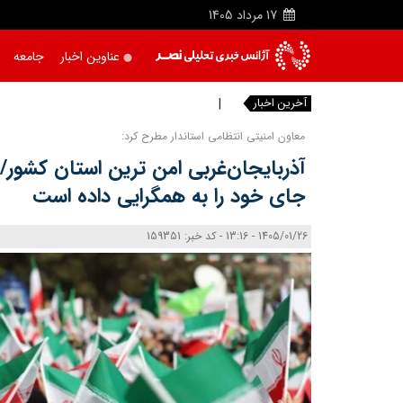
17
مرداد
1405
عناوین اخبار
جامعه
آخرین اخبار
قیمت ط
|
معاون امنیتی انتظامی استاندار مطرح کرد:
آذربایجان‌غربی امن ترین استان کشور
جای خود را به همگرایی داده است
1405/01/26 - 13:16 - کد خبر: 159351