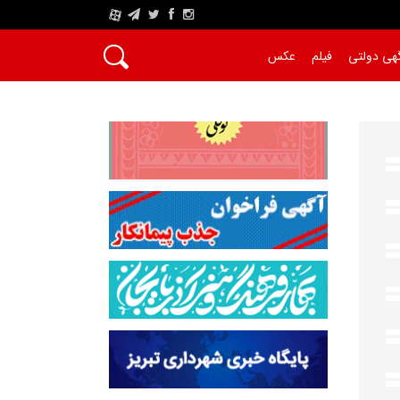
A
هی دولتی
فیلم
عکس