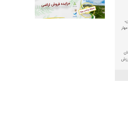
،
مهار
ان
رزش
ی