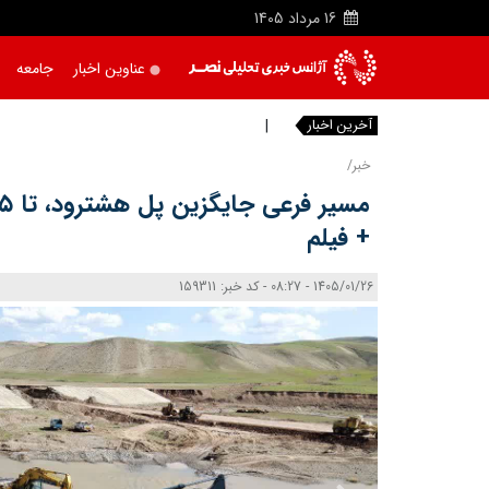
16
مرداد
1405
عناوین اخبار
جامعه
آخرین اخبار
خبرنگا
خبر/
+ فیلم
1405/01/26 - 08:27 - کد خبر: 159311