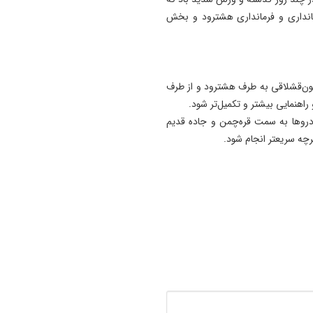
11:35
تانداری و فرمانداری هشترود و بخش
آتش‌ سوزی مراتع هامپوئیل مر
با تلاش نیروهای امدادی و اه
مهار شد
ویون‌قشلاقی به طرف هشترود و از طرف
11:15
 راهنمایی بیشتر و تکمیل‌تر شود.
ترامپ فاسد، آمریکا را وارد یک
روها به سمت قره‌چمن و جاده قدیم
جنگ فاجعه بار کرده است
رچه سریعتر انجام شود.
11:05
آذربایجان تنها یک خطه نیست
کتابی گشوده به وسعت تاریخ
ایران‌ زمین است