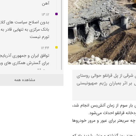
آهن
13:12
بدون اصلاح سیاست‌ های کلان
بانک مرکزی به تنهایی قادر به 
تورم نیست
12:44
توافق ایران و جمهوری آذربایج
برای گسترش همکاری‌ های و
و جوانان
تاندار آذربایجان شرقی از پل قرانقو حوالی روستای
مشاهده همه
12:11
پل بر اثر بمباران رژیم صهیونیستی
پاسخ تامین‌ اجتماعی به زمان
پرداخت مابه‌ التفاوت حقوق
بازنشستگان
بار سوم از زمان‌ آتش‌بس انجام شد،
11:51
چه سریعتر برای عبور و مرور خودروها
هشدار درباره فروش حواله‌ ها
صوری خودروهای وارداتی
در چند روز گذشته و وزش شدید باد که