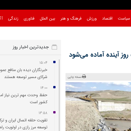
سیاست
اقتصاد
ورزش
فرهنگ و هنر
بین الملل
فناوری
زندگی
آگ
جدیدترین اخبار روز
مسیر فرعی جایگزین پل هشترود، تا ۵ روز آینده آماده می‌شود
15:04
خبرنگاران دیده‌ بان منافع عمو
شرکای مسیر توسعه هستند
نسخه چاپی
14:00
حفظ وحدت مهم‌ ترین نیاز امر
کشور است
13:58
تقویت حلقه اتصال ایران و ترک
توسعه مرز رازی در اولویت راه‌