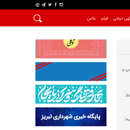
A
هی دولتی
فیلم
عکس
می و
وز
یه/