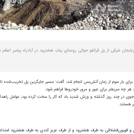
۲ فروردین، استاندار آذربایجان شرقی از پل قرانقو حوالی روستای بیاتِ هشترود در آزادراه پیام
ن‌ آتش‌بس انجام شد، گفت: مسیر جایگزین پل تخریب‌شده تا ۵ روز آینده بر روی رودخانه قرانقو احداث می‌شود.
د هر چه سریعتر برای عبور و مرور خودروها فراهم شود.
 جوی در چند روز گذشته و وزش شدید باد که کار را سخت کرده بود, عوامل راهدا
 هستند.
 و قویون‌قشلاقی به طرف هشترود و از طرف عزیز کندی به طرف هشترود امتداد دار