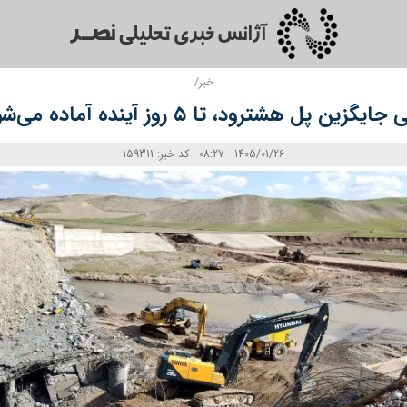
خبر/
 پل هشترود، تا ۵ روز آینده آماده می‌شود + فیلم
1405/01/26 - 08:27 - کد خبر: 159311