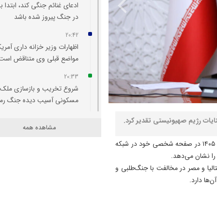
ادعای غنائم جنگی کند، ابتدا با
در جنگ پیروز شده باشد
20:42
اظهارات وزیر خزانه‌ داری آمریکا
مواضع قبلی وی متناقض است
20:33
شروع تخریب و بازسازی ملک
مسکونی آسیب‌ دیده جنگ رم
20:29
مشاهده همه
اتفاقی بی سابقه در تخصیص
اعتبار به حوزه منابع آبی شهرس
به گزارش نصر، مسعود پزشکیان روز سه‌شنبه ۲۵ فروردین‌ماه ۱۴۰۵ در صفحه شخصی خود در شبکه
سراب
را نشان می‌دهد.
یتالیا و مصر در مخالفت با جنگ‌طلبی و
20:25
‌ها دارد.
تبریز میزبان «یونکرس»
20:09
آتش سوزی در رضوانشهر مهار