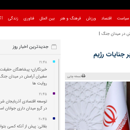
سیاست
اقتصاد
ورزش
فرهنگ و هنر
بین الملل
فناوری
زندگی
آگ
جدیدترین اخبار روز
۶ کشور در برابر جنایات رژیم
21:48
خبرنگاران؛ پیشاهنگان حقیقت 
سفیران آرامش در میدان جنگ
نسخه چاپی
روایت‌ ها
21:45
توسعه اقتصادی آذربایجان شر
در گرو میدان‌ داری جوانان ا
20:45
بقائی: پیش از آنکه کسی بتوان