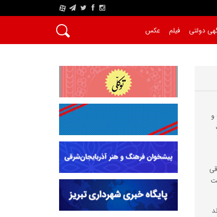
A
هی دولتی
فیلم
عکس
و
قی
ست
د