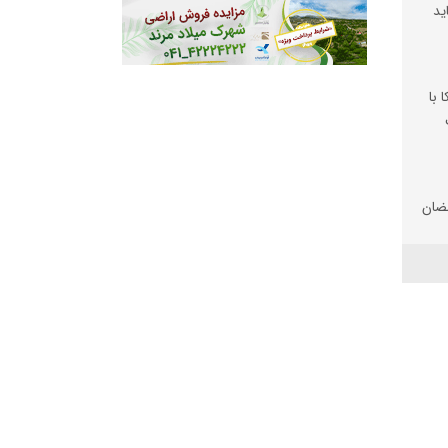
ید
 با
ضان
تان
 شد