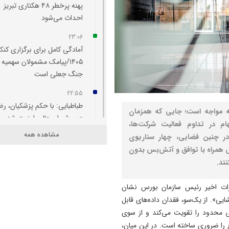
پهنه پرخطر ۴۸ هکتاری تبریز
احداث می‌شود
23:06
آمادگی کامل برای برگزاری کنکو
۱۴۰۵/پیامک مشمولان سهمیه
جنگ جعلی است
22:55
طباطبایی: با حکم پزشکیان، ر
یه مواجه است؛ جایی که همزمان
دبیر شورای عالی امنیت شد
 در تداوم فعالیت شرکت‌ها،
مشاهده همه
 در چنین فضایی، چهار سناریوی
22:48
س همراه با توافق و آتش‌بس بدون
رسانه‌ها پل راهبردی میان بانک
مردم هستند
ند.
22:42
هارات اخیر رئیس سازمان بورس نشان
تبریز برای همیشه شهر جهانی
ی». از یک‌سو، فقدان داده‌های قابل
فرش دستباف خواهد ماند
یی محدود را تقویت می‌کند و از سوی
 را ضروری ساخته است. در این میان،
22:32