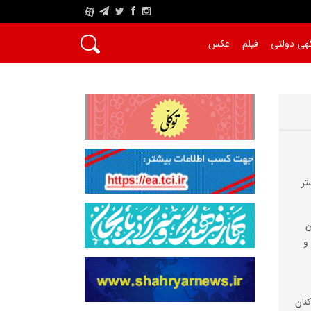
A
هی دولتی
فیلم
عکس
تر
ن
و
نان