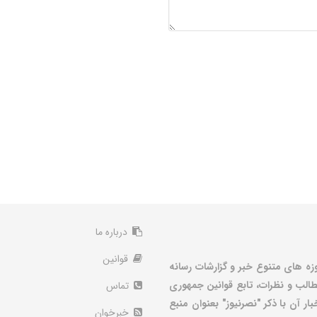
درباره ما
قوانین
زه های متنوع خبر و گزارشات رسانه
الب و نظرات، تابع قوانین جمهوری
تماس
ر آن با ذکر "نصرنیوز" بعنوان منبع
خبرخوان