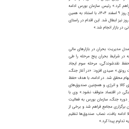
م کرد.» رئیس سازمان بورس ادامه
داد: «در نخستین ساعات آغاز حملات، یعنی ساعت ۹:۴۰ صبح روز ۹ اسفند ۱۴۰۴، با استناد به همین
وز نیز ابطال شد. این اقدام در راستای
ی در بازار انجام شد.»
ل مدیریت بحران در بازارهای مالی
ه در شرایط بحران پنج مرحله را طی
حفظ نقدشوندگی، مرحله سوم ایجاد
 رونق.» صیدی افزود: «در آغاز جنگ،
ر سهام محقق شد. در ادامه، با هدف حفظ
 کالا و انرژی و همچنین صندوق‌های
ینگی در اقتصاد متوقف نشود.» وی با
در دوره جنگ، سازمان بورس به فعالیت
ن برگزاری مجامع فراهم شد و برخی از
لا ادامه یافت، نصاب صندوق‌ها تنظیم
تداوم پیدا کرد.»