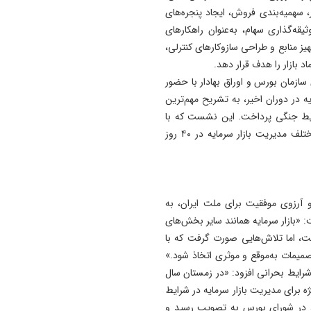
برند «تبریز، شهر بدون گدا»
، سهمیه‌بندی فروش، ایجاد پنجره‌های
مرهون اقدامات نهادهای خیریه
ه‌گذاری سهام، به‌عنوان راهکارهای
بویژه مؤسسه حمایت از مستم
ز منابع و طراحی سازوکارهای کنترلی،
است/ محتوای آموزشی دانش
اد بازار را هدف قرار دهد.
آموزان در آینده باید مورد بازبی
بح روز سه‌شنبه ۱۸ فروردین ۱۴۰۵، رئیس سازمان بورس و اوراق بهادار با حضور
جدی قرار گیرد
ه در دوران اخیر، به تشریح مهم‌ترین
رایط جنگی پرداخت. این نشست که با
22:24
حضور گسترده اصحاب رسانه برگزار شد، به بررسی ابعاد مختلف مدیریت بازار سرمایه در ۴۰ روز
٩٠ درصد مشکلات واحدهای
آسیب دیده در شهرستان‌ها مرت
شده است/ معضلات چند دهه‌
١٣ تعاونی مسکن در سطح اس
آرزوی موفقیت برای ملت ایران، به
با تلاش شبانه‌روزی حل شده 
«بازار سرمایه همانند سایر بخش‌های
22:17
، اما تلاش‌هایی صورت گرفت که با
چهار فوتی در تصادف جاده مرا
تصمیمات به‌موقع و موثری اتخاذ شود.»
به هشترود
شرایط بحرانی افزود: «در زمستان سال
۱۲ روزه، دستورالعملی ویژه برای مدیریت بازار سرمایه در شرایط
، در شورای بورس به تصویب رسید و