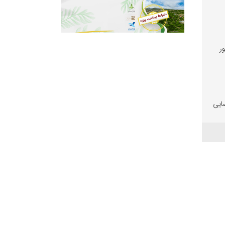
ر
ضایی
 و