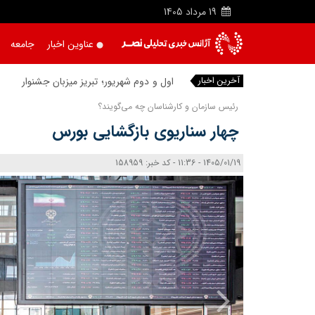
19
مرداد
1405
عناوین اخبار
جامعه
آخرین اخبار
اول و دوم شهریور؛ تبریز میزبان جشنواره ثب
رئیس سازمان و کارشناسان چه می‌گویند؟
چهار سناریوی بازگشایی بورس
1405/01/19 - 11:36 - کد خبر: 158959