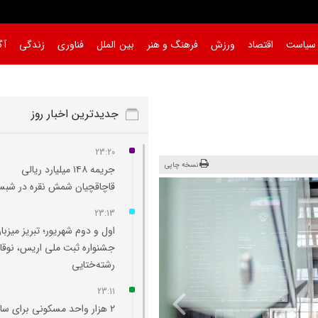
سیاست
اقتصاد
ورزش
فرهنگ و هنر
بین الملل
فناوری
زندگی
آگ
ت ملی اریس،
جدیدترین اخبار روز
23:20
نسخه چاپی
جریمه ۱۴۸ میلیارد ریالی
قاچاقچیان شمش نقره در شبس
23:13
اول و دوم شهریور؛ تبریز میزبا
جشنواره ثبت ملی اریس، نوقا 
رشته‌ختایی
23:11
۲ هزار واحد مسکونی برای ساک