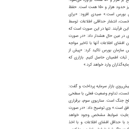
همچنین ارزش دارایی سهامداران حقوقی کوچک و متوسط نیز حدود هزار و ۱۵۰ همت است. حفظ
ان بورس است.» صیدی افزود: «برای
نخست، انتشار حداقلی اطلاعات توسط
ین فرآیند. تنها در این صورت است که
 وی در عین حال هشدار داد: «در صورت
 افشای اطلاعات آنها با تاخیر مواجه
 سازمان بورس تاکید کرد: «پیش از
ثبات اطمینان حاصل کنیم. بازاری که
یه‌گذاران وارد خواهد کرد.»
‌روی بازار سرمایه پرداخت و گفت:
ی نخست، تداوم وضعیت فعلی با سطحی
طح جنگ است. سناریوی سوم، برقراری
افق است.» وی توضیح داد: «در صورت
با رعایت ضوابط مشخص وجود خواهد
 با حداقل افشای اطلاعات و با اخذ