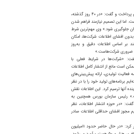
رئیس سازمان بورس در ادامه به موضوع بازگشایی بازار سهام پرداخت و گفت: «در ۴۰ روز گذشته،
ست. اما این تصمیم نیازمند فراهم شدن
ان جلوگیری شود.» وی مهم‌ترین شرط
بدون افشای اطلاعات شرکت‌ها، امکان
انند بر اساس اطلاعات دقیق و به‌روز
عات ضروری شرکت‌هاست.»
فت: «شرکت‌ها در شرایط فعلی با
ن است مانع از انتشار کامل اطلاعات
 فعالیت تولیدی، ارائه پیش‌بینی‌های
یم برنامه‌های تولید خود را با در نظر
نده آنها ترسیم کرد. این اطلاعات نقش
ت.» رئیس سازمان بورس همچنین به
فت: «در حوزه انتشار اطلاعات، نظر
یم مجوز افشای حداقلی اطلاعات صادر
وی با اشاره به تعداد بالای سهامداران در بازار سرمایه اظهار کرد: «در حال حاضر حدود ۱۱‌میلیون
سهامدار حقیقی در بازار حضور دارند که ارزش دارایی آنها بالغ بر هزار و ۵۰ همت برآورد می‌شود.