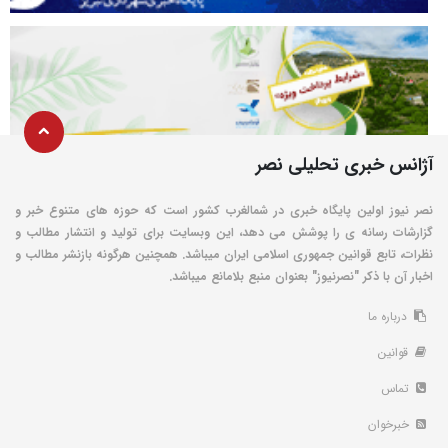
آژانس خبری تحلیلی نصر
نصر نیوز اولین پایگاه خبری در شمالغرب کشور است که حوزه های متنوع خبر و
گزارشات رسانه ی را پوشش می دهد، این وبسایت برای تولید و انتشار مطالب و
نظرات، تابع قوانین جمهوری اسلامی ایران میباشد. همچنین هرگونه بازنشر مطالب و
اخبار آن با ذکر "نصرنیوز" بعنوان منبع بلامانع میباشد.
درباره ما
قوانین
تماس
خبرخوان