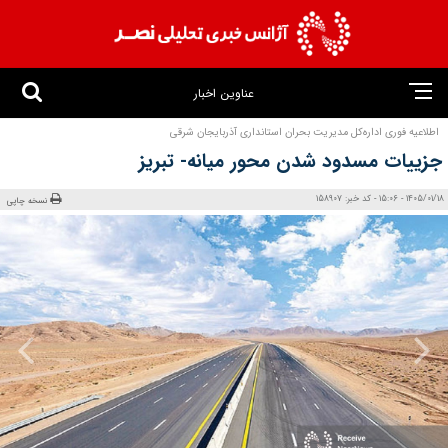
عناوین اخبار
اطلاعیه فوری اداره‌کل مدیریت بحران استانداری آذربایجان شرقی
جزییات مسدود شدن محور میانه- تبریز
1405/01/18 - 15:06 - کد خبر: 158907
نسخه چاپی