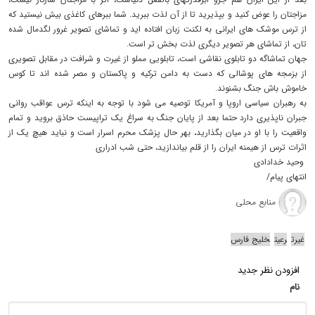
مزاجتان را عوض کنید و بپذیرید تا از آن لذت ببرید. شما ببرهای کاغذی بیش نیستید که
از ترس موشک های ایرانی به لکنت زبان افتاده اید و تماشای تصویر غرور لگدمال شده
تان، از تماشای هر تصویر دیگری لذت بخش تر است.
جهان تماشاگه دو تابلوی نقاشی است، تابلویی مملو از غیرت و شرافت در مقابل تصویری
از بزمجه های پوشالی که دست به دامن ترکیه و پاکستان و مصر شده اند تا کوس
خاموش باش جنگ بشنوند.
به رهبران سیاسی اروپا و آمریکا توصیه می شود با توجه به اینکه ترس عواقب روانی
جبران ناپذیری دارد حتما بعد از پایان جنگ به سراغ یک تراپیست حاذق بروید و تمام
واقعیت را با او در میان بگذارید، بهر حال پزشک محرم اسرار است و نباید هیچ یک از
اثرات ترس از هیمنه ایران را از قلم بیاندازید، حتی شب ادراری
وحید خدادادی
انتهای پیام/
منابع محلی
غیرت
رعیت
خلیج فارس
افزودن نظر جدید
نام