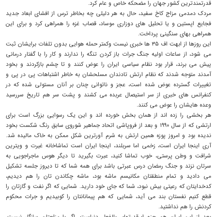
قدرتمندترین کشور جهان را مضحکه خاص و عام کرد.
مردک دمدمی مزاج کاخ سفید، حال به هر دلیلی چه بخاطر ترس از افشای ابعاد جدید
فجایع اپستین و یا تحلیل های دوزاری موساد، قصاب غزه را همراهی کرد و برای این
همراهی بهای سنگینی پرداخت.
این روزها از ابهت اف ۳۵ ها خبری نیست وکمتر حمله هوایی بدون تلفات برایشان ثبت
می شود، از ساعات اولیه جنگ جرات باز کردن تنگه را ندارند و کار را با گفتار درمانی
پیش می برند، قرار بود نظام سیاسی ایران را عوض کنند و تا چشم بازکردند و بخود
آمدند متوجه شدند که نظام ارتش تادندان مسلحشان به خاطر اشتباهات پی در پی و
تغییرات گسترده عوض شده است، عجز و ناتوانی چنان بر آنان مستولی شده که در
کنفرانس های خبری از سر استیصال عربده می کشند و پشت سر هم تاریخ سررسید
وعده هایشان را عوض می کنند.
هر بخشی را زده اند از همان بخش خورده اند و این یک رسوایی بزرگ است برای
ارتشی که از سال ۱۹۹۰ و بعد از فروپاشی اتحاد جماهیر شوروی سابق رنگ شکست بخود
ندیده بود و امروز پوزه همین ارتش به شرم آورترین شکل ممکن به خاک مالیده شد.
آری اینجا ایران است، زخمی اما سربلند، اینجا ایران است تماشاخانه غیرت و ویترین
شرافت و وطن پرستی، خوب تماشا کنید، عبرت بگیرید تا دیگر هوس ماجراجویی به
سرتان نزند و جنگ رمضان درس عبرتی باشد برای همه شما که تا دیروز جلسه تشکیل
می دادید و تمام منطقتان مکانیسم ماشه بود، ماشه چکاندن تان را هم دیدیم،
کدخدایتان که رعیتی بیش نبود، شما که جای خود دارید. شمایی که اگر نفت و گازتان را
قطع کنیم نفستان بند می آید، شمایی که هم پیمانانتان را کوبیدیم و جرات محکوم
کردنش را هم نداشتید.
بعد از این ایران هم جزو ابرقدرتهای بالفعل دنیاست، اگر با مزاجتان سازگار نیست،