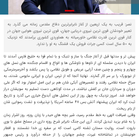
نصر: قریب به یک اربعین از آغاز نابرابرترین دفاع مقدس زمانه می گذرد. به
تعبیر خودشان قوی ترین نیروی دریایی جهان، قوی ترین نیروی هوایی جهان در
کنار قوی ترین قدرت نظامی خاورمیانه به هماوردی کشوری برآمدند که نزدیک
به ۵۰ سال است کسی جرات فروش یک فشنگ به او را ندارد.
پیش تر و مدتها قبل از آغاز جنگ با ساز و تنبک و با تمام قوا به خلیج فارس آمدند تا
ایران با دیدن سلسله ای از ناوها و ناوشکن ها و انواع و اقسام جنگنده های نسل های
چهارم و پنجم و چنین صف آرایی عریض و طویل نظامی پا پس بکشد و آخرسرمترسکی
از نیویورک را بر سر کار گمارند. نهایتا آنجا که از ترس ایران و ایرانی مایوس شدند، به
سراغ حمله نظامی رفتند و تفسیرهای آبکی شان هم بر این اصل استوار بود که اگر علی
دوران و سرداران جان بر کفش نباشند، در مدت کوتاهی دست تسلیم به سویشان دراز
خواهد شد. امروز نزدیک به چهل روز از این تحلیل های آبدوغ خیاری می گذرد و تاریخ
ثبت کرد که ایران پیشنهاد آتش بس ۴۸ ساعته آمریکا را نپذیرفت و تشت رسوایی شان
از بام ریخت.
وقتی ضیافت الهی به خط مقدم رسید، شیر بچه های حیدر با زبان روزه، روز اشرار زمان
را به شام یزید تبدیل کردند. آری این جنگ نابرابر شرح روزه داری در مسلخ عشق با بوی
باروت است، روایت مستان تشنه کامی است که بر سفره ی خدا نشستند و افطار
خونینشان در تماشاخانه غیرت، چشم جهانیان را از حدقه درآورد و رئیس جمهور