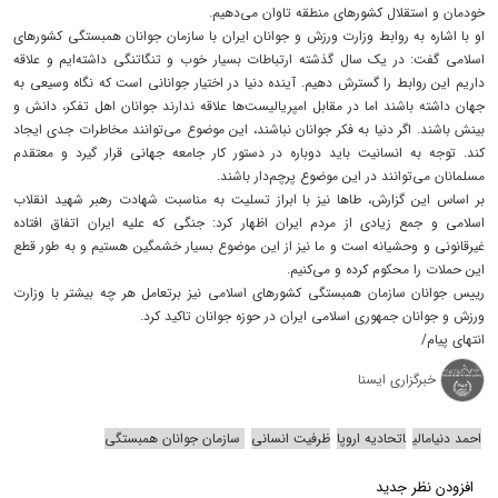
خودمان و استقلال کشورهای منطقه تاوان می‌دهیم.
او با اشاره به روابط وزارت ورزش و جوانان ایران با سازمان جوانان همبستگی کشورهای
اسلامی گفت: در یک سال گذشته ارتباطات بسیار خوب و تنگاتنگی داشته‌ایم و علاقه
داریم این روابط را گسترش دهیم. آینده دنیا در اختیار جوانانی است که نگاه وسیعی به
جهان داشته باشند اما در مقابل امپریالیست‌ها علاقه ندارند جوانان اهل تفکر، دانش و
بینش باشند. اگر دنیا به فکر جوانان نباشند، این موضوع می‌توانند مخاطرات جدی ایجاد
کند. توجه به انسانیت باید دوباره در دستور کار جامعه جهانی قرار گیرد و معتقدم
مسلمانان می‌توانند در این موضوع پرچم‌دار باشند.
بر اساس این گزارش، طاها نیز با ابراز تسلیت به مناسبت شهادت رهبر شهید انقلاب
اسلامی و جمع زیادی از مردم ایران اظهار کرد: جنگی که علیه ایران اتفاق افتاده
غیرقانونی و وحشیانه است و ما نیز از این موضوع بسیار خشمگین هستیم و به طور قطع
این حملات را محکوم کرده و می‌کنیم.
رییس جوانان سازمان همبستگی کشورهای اسلامی نیز برتعامل هر چه بیشتر با وزارت
ورزش و جوانان جمهوری اسلامی ایران در حوزه جوانان تاکید کرد.
انتهای پیام/
خبرگزاری ایسنا
احمد دنیامالی
اتحادیه اروپا
ظرفیت انسانی
سازمان جوانان همبستگی
افزودن نظر جدید