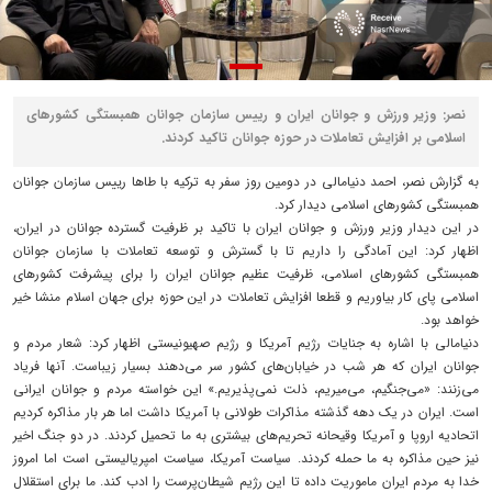
نصر: وزیر ورزش و جوانان ایران و رییس سازمان جوانان همبستگی کشورهای
اسلامی بر افزایش تعاملات در حوزه جوانان تاکید کردند.
به گزارش نصر، احمد دنیامالی در دومین روز سفر به ترکیه با طاها رییس سازمان جوانان
همبستگی کشورهای اسلامی دیدار کرد.
در این دیدار وزیر ورزش و جوانان ایران با تاکید بر ظرفیت گسترده جوانان در ایران،
اظهار کرد: این آمادگی را داریم تا با گسترش و توسعه تعاملات با سازمان جوانان
همبستگی کشورهای اسلامی، ظرفیت عظیم جوانان ایران را برای پیشرفت کشورهای
اسلامی پای کار بیاوریم و قطعا افزایش تعاملات در این حوزه برای جهان اسلام منشا خیر
خواهد بود.
دنیامالی با اشاره به جنایات رژیم آمریکا و رژیم صهیونیستی اظهار کرد: شعار مردم و
جوانان ایران که هر شب در خیابان‌های کشور سر می‌دهند بسیار زیباست. آنها فریاد
می‌زنند: «می‌جنگیم، می‌میریم، ذلت نمی‌پذیریم.» این خواسته مردم و جوانان ایرانی
است. ایران در یک دهه گذشته مذاکرات طولانی با آمریکا داشت اما هر بار مذاکره کردیم
اتحادیه اروپا و آمریکا وقیحانه تحریم‌های بیشتری به ما تحمیل کردند. در دو جنگ اخیر
نیز حین مذاکره به ما حمله کردند. سیاست آمریکا، سیاست امپریالیستی است اما امروز
خدا به مردم ایران ماموریت داده تا این رژیم شیطان‌پرست را ادب کند. ما برای استقلال