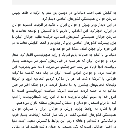
به گزارش نصر، احمد دنیامالی در دومین روز سفر به ترکیه با طاها رییس
سازمان جوانان همبستگی کشورهای اسلامی دیدار کرد.
در این دیدار وزیر ورزش و جوانان ایران با تاکید بر ظرفیت گسترده جوانان
در ایران، اظهار کرد: این آمادگی را داریم تا با گسترش و توسعه تعاملات با
سازمان جوانان همبستگی کشورهای اسلامی، ظرفیت عظیم جوانان ایران را
برای پیشرفت کشورهای اسلامی پای کار بیاوریم و قطعا افزایش تعاملات در
این حوزه برای جهان اسلام منشا خیر خواهد بود.
دنیامالی با اشاره به جنایات رژیم آمریکا و رژیم صهیونیستی اظهار کرد: شعار
مردم و جوانان ایران که هر شب در خیابان‌های کشور سر می‌دهند بسیار
زیباست. آنها فریاد می‌زنند: «می‌جنگیم، می‌میریم، ذلت نمی‌پذیریم.» این
خواسته مردم و جوانان ایرانی است. ایران در یک دهه گذشته مذاکرات
طولانی با آمریکا داشت اما هر بار مذاکره کردیم اتحادیه اروپا و آمریکا
وقیحانه تحریم‌های بیشتری به ما تحمیل کردند. در دو جنگ اخیر نیز حین
مذاکره به ما حمله کردند. سیاست آمریکا، سیاست امپریالیستی است اما
امروز خدا به مردم ایران ماموریت داده تا این رژیم شیطان‌پرست را ادب
کند. ما برای استقلال خودمان و استقلال کشورهای منطقه تاوان می‌دهیم.
او با اشاره به روابط وزارت ورزش و جوانان ایران با سازمان جوانان
همبستگی کشورهای اسلامی گفت: در یک سال گذشته ارتباطات بسیار خوب
و تنگاتنگی داشته‌ایم و علاقه داریم این روابط را گسترش دهیم. آینده دنیا
در اختیار جوانانی است که نگاه وسیعی به جهان داشته باشند اما در مقابل