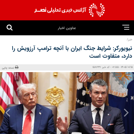
عناوین اخبار
خبر/
نیویورکر: شرایط جنگ ایران با آنچه ترامپ آرزویش را
دارد، متفاوت است
1405/01/15 - 07:55 - کد خبر: 158637
نسخه چاپی