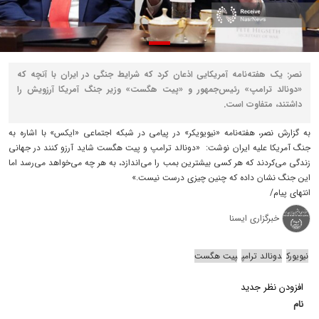
نصر: یک هفته‌نامه آمریکایی اذعان کرد که شرایط جنگی در ایران با آنچه که
«دونالد ترامپ» رئیس‌جمهور و «پیت هگست» وزیر جنگ آمریکا آرزویش را
داشتند، متفاوت است.
به گزارش نصر، هفته‌نامه «نیویویکر» در پیامی در شبکه اجتماعی «ایکس» با اشاره به
جنگ آمریکا علیه ایران نوشت: «دونالد ترامپ و پیت هگست شاید آرزو کنند در جهانی
زندگی می‌کردند که هر کسی بیشترین بمب را می‌اندازد، به هر چه می‌خواهد می‌رسد اما
این جنگ نشان داده که چنین چیزی درست نیست.»
انتهای پیام/
خبرگزاری ایسنا
نیویورک
دونالد ترامپ
پیت هگست
افزودن نظر جدید
نام