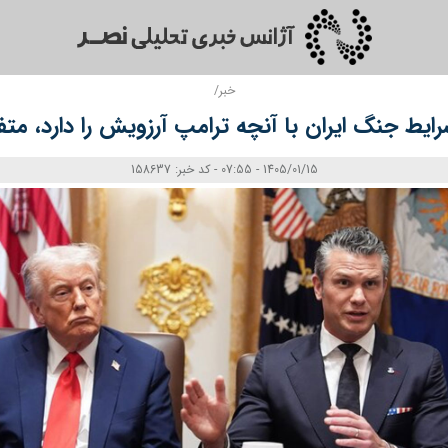
خبر/
شرایط جنگ ایران با آنچه ترامپ آرزویش را دارد، م
1405/01/15 - 07:55 - کد خبر: 158637