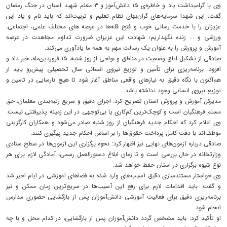
وی با گرامیداشت یاد و خاطره‌ی ۱۵ دانش‌آموز و ۳ معلم شهید استان در جنگ رمضان
گفت: این شهدا سرمایه‌های گران‌بهای نظام تعلیم و تربیت‌اند که باید نام و یاد این
عزیزان را با خدمت رسانی خوب و فتح قله‌ها در عرصه های مختلف علمی، اجتماعی،
ورزشی و ... زنده نگهداریم؛ شهادت این عزیزان ضرورت تداوم مجاهدت در عرصه
آموزش و پرورش را به عنوان یک رسالت مهم به همه ما یادآوری می‌کند.
صادقی از تشکیل اتاق وضعیت در مناطق و نواحی از روز شنبه، ۱۵ فروردین‌ماه، خبر داد و
افزود: برنامه‌ریزی برای تأمین و توزیع نیروی انسانی سال تحصیلی پیش‌رو باید از
هم‌اکنون با نگاه دقیق به نیازهای واقعی مناطق آغاز شود تا هیچ نارسایی در تامین و
توزیع نیروی انسانی وجود نداشته باشد.
مدیرکل آموزش و پرورش استان تصریح کرد: اجرای دقیق و سریع رتبه‌بندی معلمان، حق
مسلم فرهنگیان است و کوچک‌ترین کم‌کاری یا بی‌توجهی در این زمینه پذیرفتنی نیست.
وی اعلام کرد که احکام جدید فرهنگیان از روز شنبه صادر می‌شود و همکاران کارگزینی
موظف‌اند با دقت کامل پرداخت حقوق‌ها را بر اساس احکام جدید پیگیری کنند.
صادقی درباره آزمون‌های نهایی نیز اظهار کرد: نحوه برگزاری این آزمون‌ها در سطح ستادی
وزارتخانه در حال بررسی است و تا زمان ابلاغ دستورالعمل رسمی، آمادگی لازم برای هر
نوع شیوه برگزاری در استان حفظ خواهد شد.
وی خواستار مستندسازی دقیق آسیب‌های وارد شده به فضاهای آموزشی در ایام اخیر شد
و گفت: باید اقدامات لازم برای رفع این آسیب‌ها در سریع‌ترین زمان ممکن و نیز
برنامه‌ریزی دقیق برای فعالیت آموزشی دانش‌آموزان پس از بازگشایی حضوری مدارس
انجام شود.
او تأکید کرد: باید مشخص گردد دانش‌آموزان پس از بازگشایی، در کدام محل و با چه