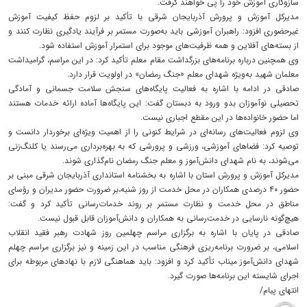
سازوکاری آموزش خود را پی خواهند گرفت.
مدیرکل آموزش و پرورش آذربایجان شرقی با تأکید بر لزوم حفظ کیفیت آموزش
غیرحضوری افزود: راهبران آموزشی باید به‌صورت مستمر بر فرآیند یادگیری نظارت کنند و
از بسته‌های آفلاین و همه ظرفیت‌های موجود برای استمرار آموزش استفاده شود.
وی همچنین درباره برنامه‌های بزرگداشت مقام معلم تأکید کرد: در این مراسم، گرامیداشت
معلمان شهید به‌ویژه شهدای معلم «جنگ رمضان» در اولویت قرار دارد.
صادقی در ادامه با اشاره به فعالیت پایگاه‌های سنجش سلامت جسمانی و آمادگی
تحصیلی نوآموزان بدو ورود به دبستان گفت: این پایگاه‌ها آماده ارائه خدمات هستند
اما حضور خانواده‌ها در این مقطع اجباری نیست.
وی لزوم فعالیت‌های رسانه‌ای در شرایط کنونی را از اهمیت ویژه‌ای برخوردار دانست و
توصیه کرد: فضاهای آموزشی، ورزشی و پرورشی که به بهره‌برداری می‌رسند یا کلنگ‌زنی
می‌شوند، به نام شهدای دانش‌آموز و معلم جنگ رمضان نام‌گذاری شوند.
مدیرکل آموزش و پرورش استان با اشاره به بخشنامه استانداری آذربایجان شرقی مبنی بر
حضور ۴۰ درصدی همکاران در محل خدمت از روز شنبه،بر ضرورت حضور مدیران و رؤسای
مناطق در محل خدمت و نظارت مستمر بر روند خدمات‌رسانی تأکید کرد و گفت:
هیچ‌گونه نارسایی در خدمت‌رسانی به همکاران و دانش‌آموزان قابل قبول نیست.
صادقی در پایان با اشاره به برگزاری مراسم چهلمین روز شهادت رهبر فقید انقلاب
اسلامی، بر ضرورت برنامه‌ریزی فرهنگی مناسب در این زمینه و نیز برگزاری مراسم چهلم
شهدای دانش‌آموز میناب تأکید کرد و افزود: باید هماهنگی لازم با نهادهای مربوطه برای
اجرای شایسته این برنامه‌ها صورت گیرد.
انتهای پیام/