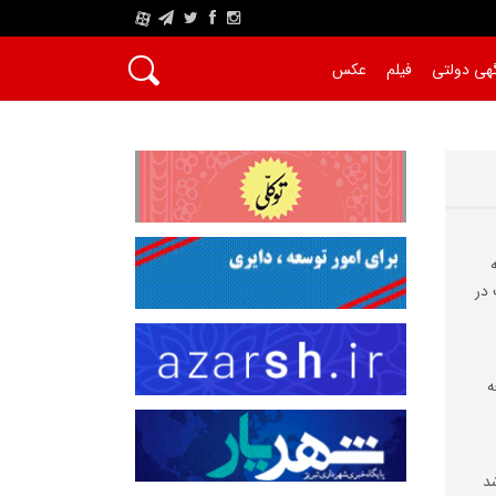
A
هی دولتی
فیلم
عکس
در
ه
شد