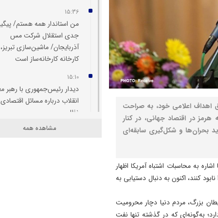
15:36
من استاندار همه هستم/ پیگی
جدی استقلال شرکت مس
آذربایجان/ ماشین‌سازی تبریز،
کارخانه کارخانه‌ساز است
15:10
دیدار رئیس‌جمهوری با رهبر م
انقلاب درباره مسائل اقتصادی 
قق اهداف اعلامی خود، به صراحت
نظامی
 هرمز در اقتصاد جهانی، در کنار
مشاهده همه
د بحران‌ها و شکل‌گیری سابقه‌ای
14:00
رهنمودهای غذایی کودکان و
نوجوانان تدوین شد
اره به محاسبات اشتباه آمریکا اظهار
13:53
نابود کنند، اکنون به دنبال دستیابی به
داستان عجیب جدایی ربیعی از
تراکتور؛ سرمربی بَد بود یا تصم
شیطان بزرگ، مردم دنیا دچار محرومیت
مدیران باشگاه؟
د؛ به‌گونه‌ای که در گذشته تنها نفت