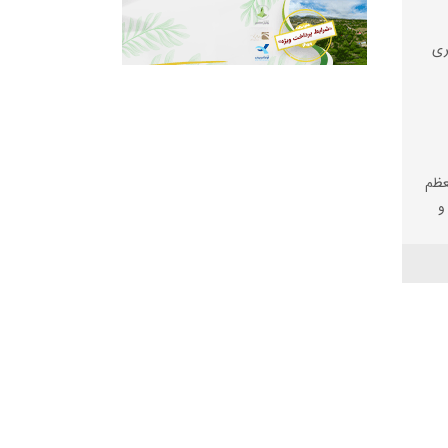
ری
عظم
و
یم