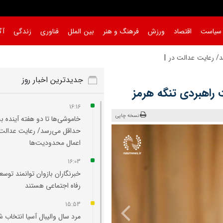
سیاست
اقتصاد
ورزش
فرهنگ و هنر
بین الملل
فناوری
زندگی
آگ
د/ رعایت عدالت در اعمال محدو
جدیدترین اخبار روز
راهبردی تنگه هرمز
16:16
نسخه چاپی
خاموشی‌ها تا دو هفته آینده به
حداقل می‌رسد/ رعایت عدالت 
اعمال محدودیت‌ها
16:03
خبرنگاران بازوان توانمند توسع
رفاه اجتماعی هستند
15:53
مرد سال والیبال آسیا انتخاب 