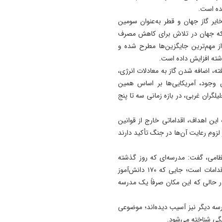
شده است.
13:50
۴۰ درصد از شهدای دو جنگ ا
ایر گاز جهان و قطر به‌عنوان سومین
با استفاده از علم ژنتیک شناسا
نجا که جهان در تلاش برای کاهش مصرف
شدند/ ۳۵۱۹ شهید جنگ رمضان
 از مهم‌ترین جایگزین‌ها مطرح شده و
ته افزایش داده است.
13:41
ه، اضافه شدن گاز به معادلات انرژی،
صدورگواهینامه موتورسیکلت ب
ن وجود، آمریکایی‌ها بر اساس همین
زنان؛ در آینده نزدیک/ تردد بان
لگران غربی، در بازه زمانی سه تا پنج
با موتور به‌ صرفه‌تر است
13:31
این اهداف، اقداماتی خارج از قوانین
وزیر کشور: خدشه به همبستگ
لزوم رعایت آن‌ها در جنگ تأکید دارند
ملی گناهی نابخشودنی است
نظامی، گفت: مدرسه‌ای که روز گذشته
مورد بازدید خبرنگاران خارجی قرار گرفت، نمونه‌ای از این اقدامات است؛ جایی که ۱۷۰ دانش‌آموز
 حالی که این مکان صرفاً یک مدرسه
رسه دیگر نیز آسیب دیده‌اند؛ موضوعی
نگی شناخته می‌شود.