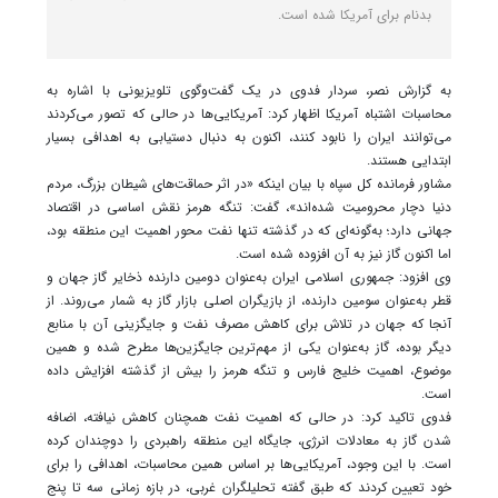
بدنام برای آمریکا شده است.
به گزارش نصر، سردار فدوی در یک گفت‌وگوی تلویزیونی با اشاره به
محاسبات اشتباه آمریکا اظهار کرد: آمریکایی‌ها در حالی که تصور می‌کردند
می‌توانند ایران را نابود کنند، اکنون به دنبال دستیابی به اهدافی بسیار
ابتدایی هستند.
مشاور فرمانده کل سپاه با بیان اینکه «در اثر حماقت‌های شیطان بزرگ، مردم
دنیا دچار محرومیت شده‌اند»، گفت: تنگه هرمز نقش اساسی در اقتصاد
جهانی دارد؛ به‌گونه‌ای که در گذشته تنها نفت محور اهمیت این منطقه بود،
اما اکنون گاز نیز به آن افزوده شده است.
وی افزود: جمهوری اسلامی ایران به‌عنوان دومین دارنده ذخایر گاز جهان و
قطر به‌عنوان سومین دارنده، از بازیگران اصلی بازار گاز به شمار می‌روند. از
آنجا که جهان در تلاش برای کاهش مصرف نفت و جایگزینی آن با منابع
دیگر بوده، گاز به‌عنوان یکی از مهم‌ترین جایگزین‌ها مطرح شده و همین
موضوع، اهمیت خلیج فارس و تنگه هرمز را بیش از گذشته افزایش داده
است.
فدوی تاکید کرد: در حالی که اهمیت نفت همچنان کاهش نیافته، اضافه
شدن گاز به معادلات انرژی، جایگاه این منطقه راهبردی را دوچندان کرده
است. با این وجود، آمریکایی‌ها بر اساس همین محاسبات، اهدافی را برای
خود تعیین کردند که طبق گفته تحلیلگران غربی، در بازه زمانی سه تا پنج