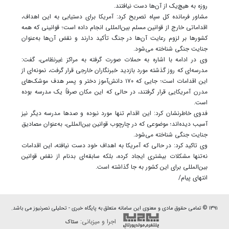
روزه به هیچ‌یک از آن‌ها دست نیافتند.
مشاور فرمانده کل سپاه تصریح کرد: آمریکا برای دستیابی به این اهداف،
اقداماتی خارج از قوانین مسلم بین‌المللی انجام داده است؛ قوانینی که همه
کشورها بر لزوم رعایت آن‌ها در جنگ تأکید دارند و نقض آن‌ها به‌عنوان
جنایت جنگی شناخته می‌شود.
وی در ادامه با اشاره به حملات صورت‌ گرفته به مراکز غیرنظامی، گفت:
مدرسه‌ای که روز گذشته مورد بازدید خبرنگاران خارجی قرار گرفت، نمونه‌ای از
این اقدامات است؛ جایی که ۱۷۰ دانش‌آموز دختر و پسر هدف موشک‌های
مدرن آمریکایی قرار گرفتند، در حالی که این مکان صرفاً یک مدرسه بوده
است.
فدوی خاطرنشان کرد: این اقدام تنها مورد نبوده و صدها مدرسه دیگر نیز
آسیب دیده‌اند؛ موضوعی که در چارچوب قوانین بین‌المللی، به‌عنوان مصادیق
جنایت جنگی شناخته می‌شود.
وی تاکید کرد: در حالی که آمریکا به اهداف خود دست نیافته، این اقدامات
نه‌تنها مشکلات بیشتری ایجاد کرده، بلکه سابقه‌ای بدنام از نقض قوانین
بین‌المللی برای این کشور به جا گذاشته است.
انتهای پیام/
۱۳۹۱ © تمامی حقوق مادی و معنوی این سامانه متعلق به پایگاه خبری - تحلیلی نصرنیوز می باشد.
اجرا و میزبانی:
ستاک