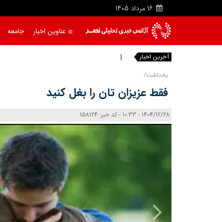
16
مرداد
1405
عناوین اخبار
جامعه
آخرین اخبار
وقتی
یادداشت/
فقط عزیزان تان را بغل کنید
1404/12/28 - 10:33 - کد خبر: 158124