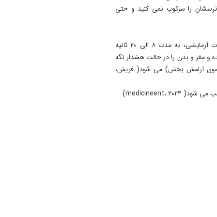
ترسشان را سرکوب نمی کنید و حتی
19:54
دستگیری دو هزار و ۹۶۱
آذربایجان‌شرقی
بغل کردن عزیزانتان در چنین شرایطی مطابق نتایج تحقیقات آزمایشی، به مدت ۸ الی ۲۰ ثانیه
 و مغز و بدن را در حالت هشدار نگه
17:12
پیشکسوتان تراکتور طومار
رمون آرامش بخش) می شود( فریش،
محکومیت تبعیض علیه تیم مل
ایران را امضا کردند
medicineent، )