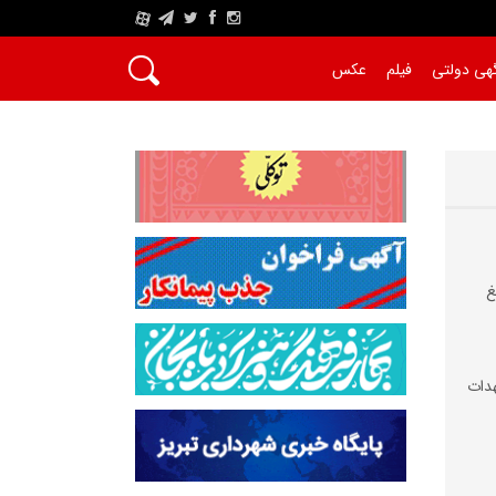
A
هی دولتی
فیلم
عکس
غ
دات‌