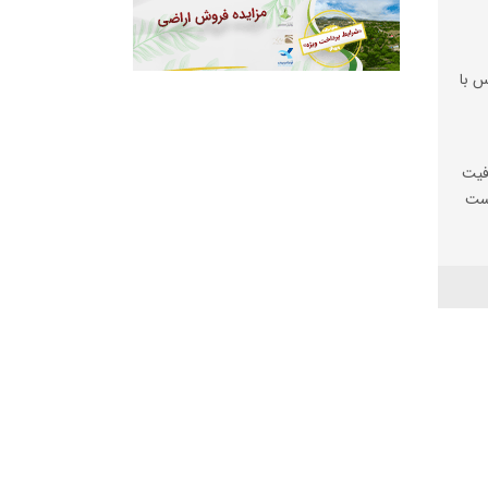
س با
فیت
یست
ها