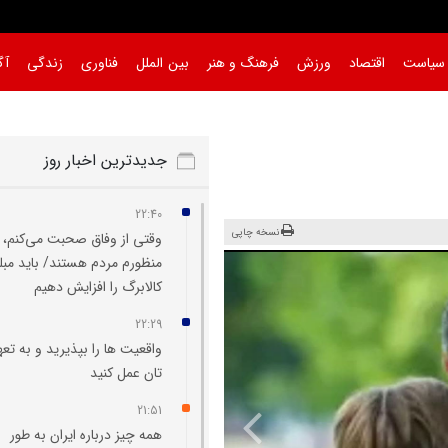
سیاست
اقتصاد
ورزش
فرهنگ و هنر
بین الملل
فناوری
زندگی
آگ
جدیدترین اخبار روز
22:40
نسخه چاپی
وقتی از وفاق صحبت می‌کنم،
منظورم مردم هستند/ باید مبل
کالابرگ را افزایش دهیم
22:29
واقعیت‌ ها را بپذیرید و به تعه
تان عمل کنید
21:51
همه چیز درباره ایران به طور