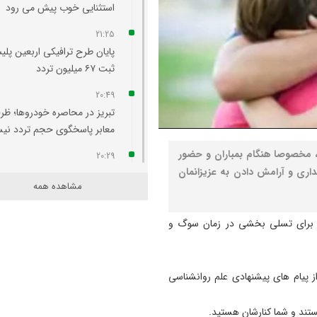
استثنایی خوب پیش می‌ رود
21:25
پایان طرح ترافیکی اربعین پلی
ثبت ۶۷ میلیون تردد
20:49
تبریز در محاصره خودروها؛ ظر
معابر پاسخگوی حجم تردد ن
 مخصوصا هنگام بمباران و حضور
20:29
داری و آرامش دادن به عزیزانمان
آتش‌ سوزی واحد مسکونی در
مشاهده همه
محله لک‌ لکلر تبریز مهار شد
20:24
مد برای تسلی بخشی در زمان سوگ و
افزایش پلکانی تعرفه بهای برق
کشاورزی لغو شد
 پیام های پیشنهادی علم روانشناسی
20:07
لزوم هم‌ افزایی روابط‌ عمومی‌ 
نیستند و شما کنارشان هستید.
برای تبیین عملکرد دولت