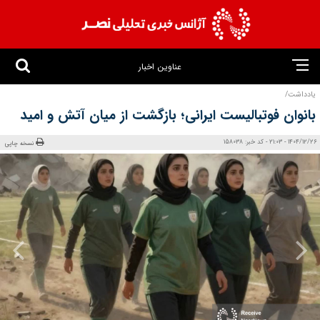
عناوین اخبار
یادداشت/
بانوان فوتبالیست ایرانی؛ بازگشت از میان آتش و امید
1404/12/26 - 21:03 - کد خبر: 158038
نسخه چاپی