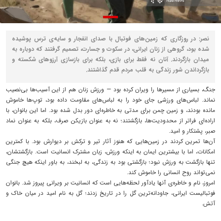
نصر: در روزگاری که زمین‌های فوتبال با صدای انفجار و سایه‌ی ترس پوشیده
شده بود، گروهی از زنان ایرانی، در سکوت و جسارت، تصمیم گرفتند که دوباره به
میدان بازگردند. آنان نه فقط برای بازی، بلکه برای بازسازی آرزوهای شکسته و
بازگرداندن شور زندگی به قلب مردم قدم گذاشتند.
جنگ، بسیاری از مسیرها را ویران کرده بود — ورزش زنان هم از این آسیب‌ها بی‌نصیب
نماند. لباس‌های ورزشی جای خود را به لباس‌های مقاومت داده بود، توپ‌ها خاموش
مانده بودند، و زمین چمن برای مدتی به خاطره‌ای دور بدل شده بود. اما این بانوان، با
اراده‌ای فراتر از محدودیت‌ها، بازگشتند؛ نه به عنوان بازیکن صرف، بلکه به عنوان نماد
صبر، پشتکار و امید.
آن‌ها تمرین کردند در زمین‌هایی که هنوز آثار تیر و ترکش بر دیوارش بود. با کمترین
امکانات، اما با بیشترین ایمان به اینکه ورزش، زبان مشترک انسانیت است. بازگشتشان،
تنها بازگشت به ورزش نبود؛ بازگشتی بود به زندگی، به لبخند، به باور اینکه هیچ جنگی
نمی‌تواند روح انسانی را خاموش کند.
امروز، نام و خاطره‌ی آنها یادآور لحظه‌هایی است که انسانیت بر ویرانی پیروز شد. بانوان
فوتبالیست ایرانی، جاودانه‌ترین گل را در تاریخ زدند؛ گل به نام امید در میان خاک و
آتش.