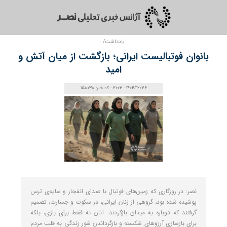
یادداشت/
بانوان فوتبالیست ایرانی؛ بازگشت از میان آتش و
امید
1404/12/26 - 21:03 - کد خبر: 158038
نصر: در روزگاری که زمین‌های فوتبال با صدای انفجار و سایه‌ی ترس
پوشیده شده بود، گروهی از زنان ایرانی، در سکوت و جسارت، تصمیم
گرفتند که دوباره به میدان بازگردند. آنان نه فقط برای بازی، بلکه
برای بازسازی آرزوهای شکسته و بازگرداندن شور زندگی به قلب مردم