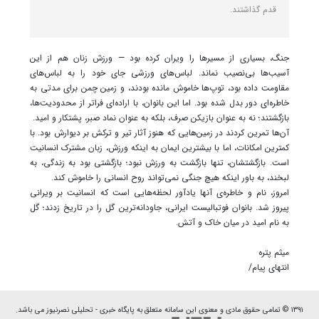
قدم گذاشتند.
جنگ، بسیاری از مسیرها را ویران کرده بود — ورزش زنان هم از این
آسیب‌ها بی‌نصیب نماند. لباس‌های ورزشی جای خود را به لباس‌های
مقاومت داده بود، توپ‌ها خاموش مانده بودند، و زمین چمن برای مدتی به
خاطره‌ای دور بدل شده بود. اما این بانوان، با اراده‌ای فراتر از محدودیت‌ها،
بازگشتند؛ نه به عنوان بازیکن صرف، بلکه به عنوان نماد صبر، پشتکار و امید.
آن‌ها تمرین کردند در زمین‌هایی که هنوز آثار تیر و ترکش بر دیوارش بود. با
کمترین امکانات، اما با بیشترین ایمان به اینکه ورزش، زبان مشترک انسانیت
است. بازگشتشان، تنها بازگشت به ورزش نبود؛ بازگشتی بود به زندگی، به
لبخند، به باور اینکه هیچ جنگی نمی‌تواند روح انسانی را خاموش کند.
امروز، نام و خاطره‌ی آنها یادآور لحظه‌هایی است که انسانیت بر ویرانی
پیروز شد. بانوان فوتبالیست ایرانی، جاودانه‌ترین گل را در تاریخ زدند؛ گل
به نام امید در میان خاک و آتش.
میثم پتره
انتهای پیام/
۱۳۹۱ © تمامی حقوق مادی و معنوی این سامانه متعلق به پایگاه خبری - تحلیلی نصرنیوز می باشد.