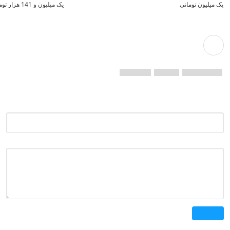
یک میلیون تومانی
یک میلیون و 141 هزار تومان
انتهای پیام/
روزنامه دنیای اقتصاد
سود سهام عدالت
واریز سود
مبالغ واریزی
افزودن نظر جدید
نام
نظر