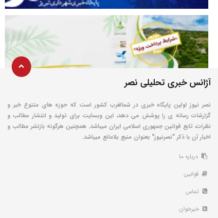
آژانس خبری تحلیلی نصر
نصر نیوز اولین پایگاه خبری در شمالغرب کشور است که حوزه های متنوع خبر و
گزارشات رسانه ی را پوشش می دهد، این وبسایت برای تولید و انتشار مطالب و
نظرات، تابع قوانین جمهوری اسلامی ایران میباشد. همچنین هرگونه بازنشر مطالب و
اخبار آن با ذکر "نصرنیوز" بعنوان منبع بلامانع میباشد.
درباره ما
قوانین
تماس
خبرخوان