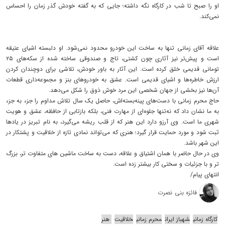
او را صبح تا شب در کارگاه نگه داشته؛ جایی که به گفته خودش گذر زمان را احساس
نمی‌کند.
علاقه آقای زمانی تنها به ساخت این خودرو محدود نمی‌شود. او دلبسته اشیای عتیقه
است و پیش‌تر نیز آثاری چون کشتی، تاج و صندوقی ساخته شده از سکه‌های ۲۵
تومانی قدیمی خلق کرده است. این آثار به باور خودش، تلاشی برای دوچندان کردن
ارزش خاطره‌ها و اشیای قدیمی است. عشق به خودروهای بنز و مجموعه‌داری قطعات
آن‌ها نیز بخشی از جهان شخصی این مرد خوش ذوق را شکل می‌دهد.
حاج محرم زمانی با دست‌های پینه‌بسته‌اش، حاصل یک سال تلاش مداوم را جزء به جزء
به ما نشان داد که نه‌تنها جلوه‌ای از مهارت فنی، بلکه بازتابی از حافظه، عشق و هویت
شهری ما است. وی آرزو دارد این هنر که از قلب ریشه می‌گیرد، به نام تبریز در یادها
ثبت شود و مورد حمایت قرار گیرد؛ هنری که می‌تواند نمادی تازه از خلاقیت و پشتکار در
این شهر باشد.
وی در حال حاضر با همان اشتیاق و علاقه، دست به ساخت ماشین های متفاوت تر، بزرگ
تر و با جزئیات و سختی کار بیشتر زده است.
انتهای پیام/
فائزه بنی نصرت
کارگاه زمانی
شهباز ایران
محرم زمانی
خلاقیت
هنر