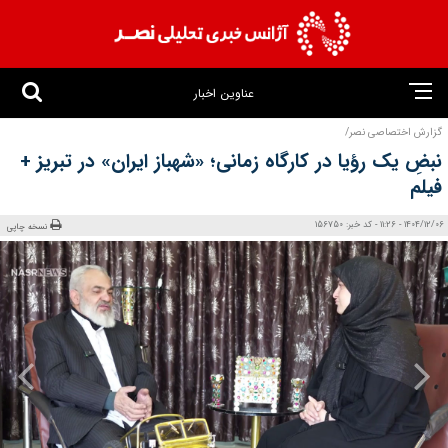
عناوین اخبار
گزارش اختصاصی نصر/
نبضِ یک رؤیا در کارگاه زمانی؛ «شهباز ایران» در تبریز +
فیلم
1404/12/06 - 11:26 - کد خبر: 156750
نسخه چاپی