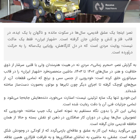
نصر: اینجا یک عشق قدیمی، سال‌ها در سکوت مانده و ناگهان با یک ایده، در
قالب فلز و آتش و چکش جان گرفته است. «شهباز ایران» فقط یک ماکت
نیست؛ روایت مردی است که در دل کارگاهش، رؤیایی یک‌ساله را به حرکت
درآورده است.
به گزارش نصر، «محرم زمانی»، مردی نه در هیبت هنرمندان ولی با قلبی سرشار از ذوق
خلاقیت و هنر، در سال‌های ۱۴۰۲ تا ۱۴۰۳، ماشین منحصربه‌فرد «شهباز ایران» را در قالب
مینیاتوری خلق کرده است؛ خودرویی از جنس مس و برنج که تمامی قطعات آن، از
میخ‌های کوچک گرفته تا اجزای دیگر چون تایرها و موتور، به‌صورت دست‌ساز ساخته
شده‌اند.
این خودرو تنها یک سازه تزئینی نیست؛ استارت می‌خورد، دنده‌هایش جابه‌جا می‌شود و
تمامی جزئیات فنی آن با دقت رعایت شده است.
زمانی این اثر را بدون نگاه مستقیم به نمونه اصلی یک جیپ ساخته؛ خودرویی که
تصویرش سال‌ها پیش در دوران کار صافکاری در ذهن او نقش بسته و حالا از همان
حافظه قدیمی جان گرفته است.
وی می‌گوید ریشه این کار به عشق و علاقه‌ای بازمی‌گردد که از کودکی در وجودش شکل
گرفته است. عشقی به ماشین، به تماشای صافکاری‌ها و به ظرافت فلزکاری. همین علاقه،