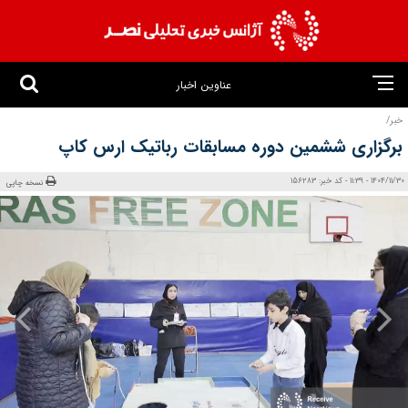
عناوین اخبار
خبر/
برگزاری ششمین دوره مسابقات رباتیک ارس کاپ
1404/11/30 - 11:39 - کد خبر: 156283
نسخه چاپی