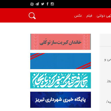
A
هی دولتی
فیلم
عکس
می و
وز
یه/