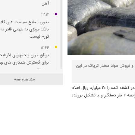
آهن
13:12
بدون اصلاح سیاست‌ های کلان
بانک مرکزی به تنهایی قادر به 
تورم نیست
12:44
توافق ایران و جمهوری آذربایج
برای گسترش همکاری‌ های و
 و فروش مواد مخدر تریاک در این
و جوانان
مشاهده همه
12:11
به گزارش نصر، سرهنگ عادل ولی زاده ارزش ریالی مواد مخدر کشف شده را ۲۰ میلیارد ریال اعلام
پاسخ تامین‌ اجتماعی به زمان
کرد و افزود: ۲۸ کیلوگرم تریاک کشف و ضبط شد و در این رابطه ۲ نفر دستگیر و با تشکیل پرونده
پرداخت مابه‌ التفاوت حقوق
بازنشستگان
11:51
هشدار درباره فروش حواله‌ ها
صوری خودروهای وارداتی