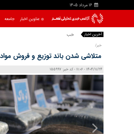
16
مرداد
1405
عناوین اخبار
جامعه
آخرین اخبار
خبرنگا
خبر/
متلاشی شدن باند توزیع و فروش مواد 
1404/11/24 - 11:06 - کد خبر: 155997