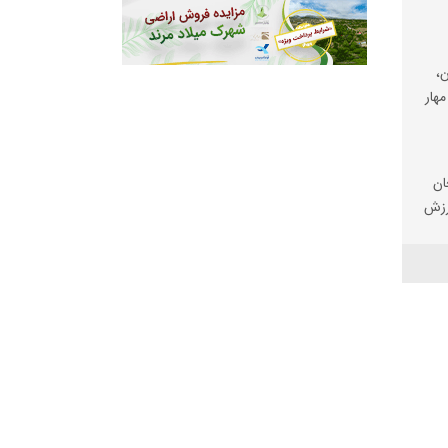
،
مهار
ان
رزش
ی