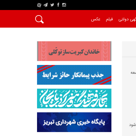
A
هی دولتی
فیلم
عکس
عه
 شود