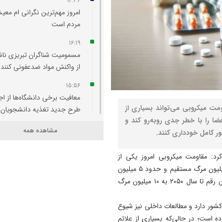
16:36
امروز مهم‌ترین نگرانی‌ ام مع
مردم است
16:19
مسمومیت شناگران تبریزی نا
از واکنش مواد ضدعفونی‌ کننده
15:56
معافیت برخی دانشگاه‌ها از اج
ت میکروبی می‌تواند بسیاری از
طرح جدید تغذیه دانشجویان/
ضا را با خطر جدی روبه‌رو کند و
اجرای طرح مرحله‌ای خواهد بو
مشاهده همه
ر کامل خودداری کنند.
15:48
دستگیری سارق قمه بدست ت
د: مقاومت میکروبی امروز یکی از
عوامل کلانتری ۱۹ تبريز + فیلم
جدی‌ترین تهدیدهای سلامت است و سالانه بیش از ۱.۲۷ میلیون مرگ مستقیم و حدود ۵ میلیون
مرگ مرتبط در جهان ایجاد می‌کند. در صورت بی‌توجهی، این رقم تا سال ۲۰۵۰ به ۱۰ میلیون مرگ
15:30
تاخیر در پرداخت حق العمل جا
ران بالاترین میزان مصرف داروهای ضدمیکروبی را میان ۶۲ کشور دارد و مطالعات داخلی نیز شیوع
های سوخت وارد پنجمین ماه 
بین ۲۱ تا ۸۶ درصد گزارش کرده‌ است؛ در حالی‌که بسیاری از علائم