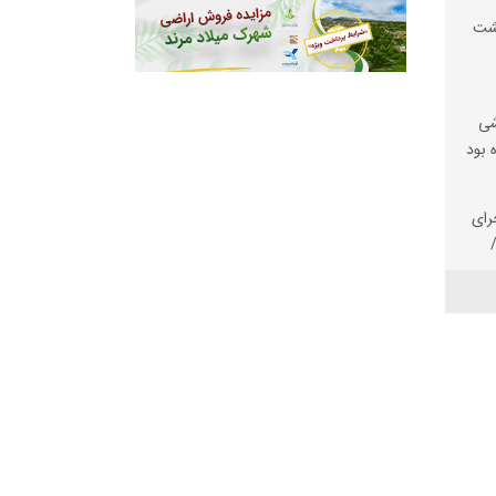
یشت
شی
 بود
رای
د
وسط
یگاه
شد