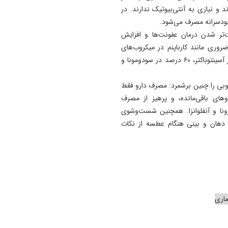
15:00
 و نیازی به آنتی‌بیوتیک ندارند. در
پزشکیان: مصلحتی بالاتر از و
 خودسرانه مصرف می‌شود.
و انسجام نیست/ تاکید بر ن
تر شدن درمان عفونت‌ها و افزایش
خبرنگاران در ایجاد فضای همد
وری مانند کارباپنم در میکروب‌های
بیمارستانی به سطح نگران‌کننده‌ رسیده از جمله ۹۲ درصد در آسینتوباکتر، ۶۰ درصد در سودومونا و
14:55
هشدار درباره تداوم تغییر کارب
اراضی کشاورزی در آذربایجان
ی را چنین برشمرد: مصرف دارو فقط
شرقی
وهای باقی‌مانده، و پرهیز از مصرف
ونا و آنفلوانزا. همچنین شست‌وشوی
دهان و بینی هنگام عطسه از نکات
اری