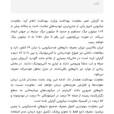
کنند.
به گزارش نصر، معاونت بهداشت وزارت بهداشت اعلام کرد: مقاومت
میکروبی امروز یکی از جدی‌ترین تهدیدهای سلامت است و سالانه بیش از
۱.۲۷ میلیون مرگ مستقیم و حدود ۵ میلیون مرگ مرتبط در جهان ایجاد
می‌کند. در صورت بی‌توجهی، این رقم تا سال ۲۰۵۰ به ۱۰ میلیون مرگ
خواهد رسید.
ایران بالاترین میزان مصرف داروهای ضدمیکروبی را میان ۶۲ کشور دارد و
مطالعات داخلی نیز شیوع خوددرمانی با آنتی‌بیوتیک را بین ۲۱ تا ۸۶ درصد
گزارش کرده‌ است؛ در حالی‌که بسیاری از علائم مانند گلودرد، آبریزش بینی،
سرفه و تب منشأ ویروسی دارند و نیازی به آنتی‌بیوتیک ندارند. در بخش
زیادی از موارد نیز داروهای باقی‌مانده در منزل به‌طور خودسرانه مصرف
می‌شود.
معاونت بهداشت هشدار داد: ادامه این روند باعث سخت‌تر شدن درمان
عفونت‌ها و افزایش هزینه‌های درمان خواهد شد. مقاومت نسبت به
داروهای ضروری مانند کارباپنم در میکروب‌های بیمارستانی به سطح
نگران‌کننده‌ رسیده از جمله ۹۲ درصد در آسینتوباکتر، ۶۰ درصد در سودومونا و
۵۶ درصد در کلبسیلا مقاومت میکروبی گزارش شده است.
این معاونت مهم‌ترین اصول مصرف صحیح داروهای ضدمیکروبی را چنین
برشمرد: مصرف دارو فقط با تجویز پزشک، تکمیل دوره درمان، عدم استفاده