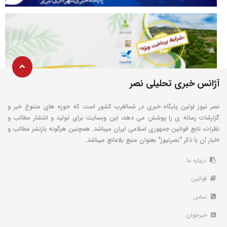
آژانس خبری تحلیلی نصر
نصر نیوز اولین پایگاه خبری در شمالغرب کشور است که حوزه های متنوع خبر و
گزارشات رسانه ی را پوشش می دهد، این وبسایت برای تولید و انتشار مطالب و
نظرات، تابع قوانین جمهوری اسلامی ایران میباشد. همچنین هرگونه بازنشر مطالب و
اخبار آن با ذکر "نصرنیوز" بعنوان منبع بلامانع میباشد.
درباره ما
قوانین
تماس
خبرخوان