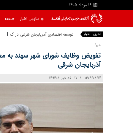
16
مرداد
1405
عناوین اخبار
جامعه
آخرین اخبار
توسعه اقتصادی آذربایجان شرقی در گرو میدا
خبر/
تفویض وظایف شورای شهر سهند به معا
آذربایجان‌ شرقی
1404/08/13 - 17:16 - کد خبر: 149406