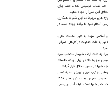
 حد نصاب نرسیدن تعداد اعضا برای
19:41
لال این شورا را انجام دهیم.
آتش‌ سوزی دستگاه خنک‌ کننده
ژه های مربوط به این شهر با همکاری
پل عالی‌ نسب تبریز
ان انجام شود تا وقفه ایجاد شده در
19:27
دروغ بستن به رهبری قطعاً ج
۶ نفر از هفت عضو شورای اسلامی سهند به دلیل تخلفات مالی،
بسیار بزرگی است
 نیز به علت فعالیت در کارهای عمرانی
کرد.
را، به علت اینکه شهردار منتخب مورد
فع عمومی ترجیح داده و برای اینکه جلسات
ه شورا در مسیر انحلال قرار گرفت.
 از شهرهای جدید آذربایجان شرقی بوده و در ۲۰ کیلومتری جنوب غربی تبریز و ناحیه شمال
غربی شهرستان اسکو واقع شده‌ است؛ براساس سرشماری عمومی نفوس و مسکن سال ۱۳۸۵
از ۱۳ هزار نفر، دارای هفت عضو شورا است؛ البته آمار غیررسمی