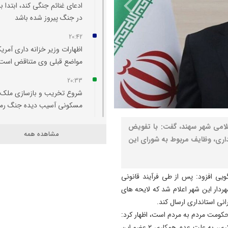
ادعای غنائم جنگی کند، ابتدا با
در جنگ پیروز شده باشد
20:42
اظهارات وزیر خزانه‌ داری آمریکا
مواضع قبلی وی متناقض است
20:33
شروع تخریب و بازسازی ملک
مسکونی آسیب‌ دیده جنگ رم
20:29
اسلامی شهر سهند، گفت: با تفویض
مشاهده همه
اتفاقی بی سابقه در تخصیص
نداری، وظایف مربوط به شورای این
اعتبار به حوزه منابع آبی شهرس
سراب
یی افزود: پس از طی فرآیند قانونی
20:25
هردار این شهر اعلام شد که لایحه های
تبریز میزبان «یونکرس»
نی استانداری ارسال کند.
20:09
حکومت مردم به مردم است، اظهار کرد:
آتش سوزی در رضوانشهر مهار
با وجود تلاش فرمانداری برای حفظ این زیرساخت مردمسالاری، به علت عدم همکاری ۲ عضو این