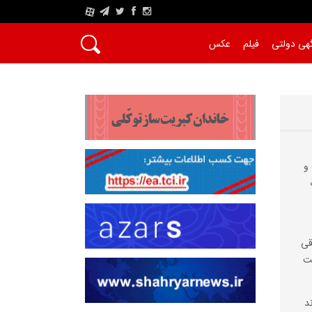
A
هی دولتی
فیلم
عکس
و
قی
ست
د