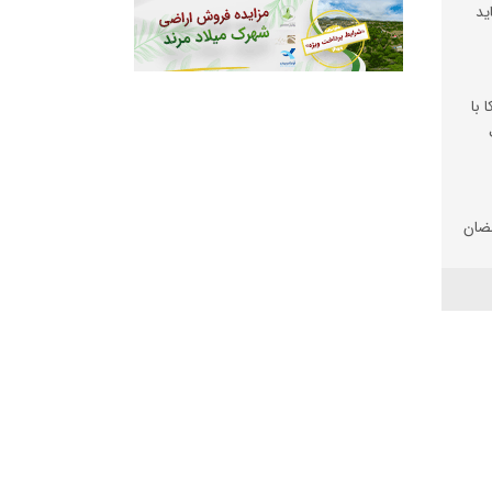
ید
 با
ضان
تان
 شد