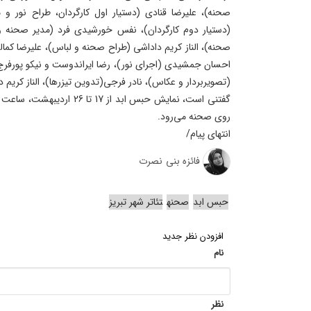
صحنه)، علیرضا قنادی (دستیار اول کارگردان، طراح نور 
(دستیار دوم کارگردان)، نفس‌ خورشیدی فرد (مدیر صحنه 
صحنه)، الناز کریم داداشی (طراح صحنه و لباس)، علیرضا کم
احسان جمشیدی (اجرای نور)، رضا ایراندوست و نیکو پورفر
(تصویربردار و عکاس)، نادر فرجی(تدوین تیزرها)، الناز کریم 
روی صحنه می‌رود.
انتهای پیام/
فائزه بنی نصرت
حبس ابد
صحنه
تئاتر شهر تبریز
افزودن نظر جدید
نام
نظر