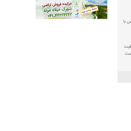
س با
فیت
یست
ها