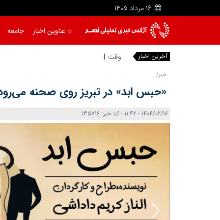
16
مرداد
1405
عناوین اخبار
جامعه
آخرین اخبار
خبر/
«حبس ابد» در تبریز روی صحنه می‌رود
1404/02/16 - 11:42 - کد خبر: 135716