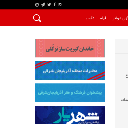
A
هی دولتی
فیلم
عکس
غ
دات‌