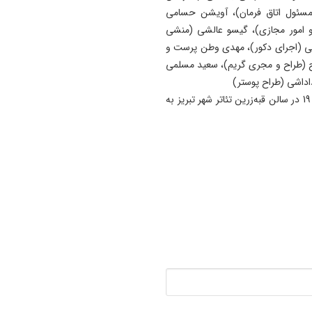
و مسئول اتاق فرمان)، آویشن حسامی
19:54
و امور مجازی)، گیسو عالشی (منشی
دستگیری دو هزار و ۹۶۱
الی (اجرای دکور)، مهدی وطن پرست و
آذربایجان‌شرقی
ج (طراح و مجری گریم)، سعید مسلمی
داداشی (طراح پوستر)
17:12
پیشکسوتان تراکتور طومار
گفتنی است، نمایش حبس ابد از 17 تا 26 اردیبهشت، ساعت 19 در سالن قبه‌زرین تئاتر شهر تبریز به
محکومیت تبعیض علیه تیم مل
ایران را امضا کردند