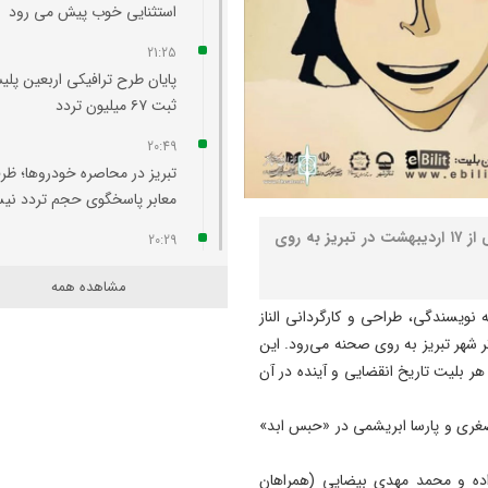
استثنایی خوب پیش می‌ رود
21:25
پایان طرح ترافیکی اربعین پلی
ثبت ۶۷ میلیون تردد
20:49
تبریز در محاصره خودروها؛ ظر
معابر پاسخگوی حجم تردد ن
نصر: نمایش «حبس ابد» به کارگردانی الناز کریم داداشی از ۱۷ اردیبهشت در تبریز به روی
20:29
آتش‌ سوزی واحد مسکونی در
مشاهده همه
محله لک‌ لکلر تبریز مهار شد
 نویسندگی، طراحی و کارگردانی الناز
20:24
رین تئاتر شهر تبریز به روی صحنه می‌رود. این
افزایش پلکانی تعرفه بهای برق
 بلیت تاریخ انقضایی و آینده در آن
کشاورزی لغو شد
ری و پارسا ابریشمی در «حبس ابد»
20:07
لزوم هم‌ افزایی روابط‌ عمومی‌ 
ده و محمد مهدی بیضایی (همراهان
برای تبیین عملکرد دولت