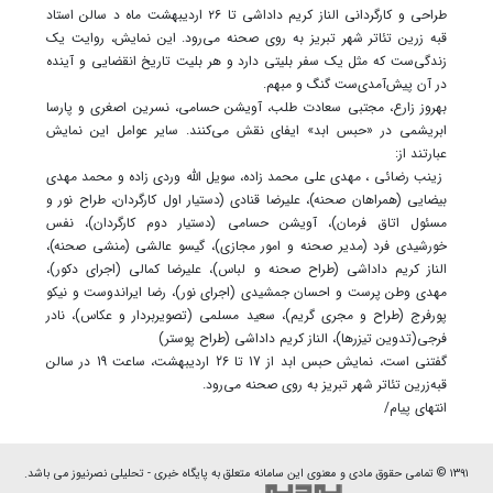
طراحی و کارگردانی الناز کریم داداشی تا ۲۶ اردیبهشت ماه د سالن استاد
قبه زرین تئاتر شهر تبریز به روی صحنه می‌رود. این نمایش، روایت یک
زندگی‌ست که مثل یک سفر بلیتی دارد و هر بلیت تاریخ انقضایی و آینده
در آن پیش‌آمدی‌ست گنگ و مبهم.
بهروز زارع، مجتبی سعادت طلب، آویشن حسامی، نسرین اصغری و پارسا
ابریشمی در «حبس ابد» ایفای نقش می‌کنند. سایر عوامل این نمایش
عبارتند از:
زینب رضائی ، مهدی علی محمد زاده، سویل الله وردی زاده و محمد مهدی
بیضایی (همراهان صحنه)، علیرضا قنادی (دستیار اول کارگردان، طراح نور و
مسئول اتاق فرمان)، آویشن حسامی (دستیار دوم کارگردان)، نفس‌
خورشیدی فرد (مدیر صحنه و امور مجازی)، گیسو عالشی (منشی صحنه)،
الناز کریم داداشی (طراح صحنه و لباس)، علیرضا کمالی (اجرای دکور)،
مهدی وطن پرست و احسان جمشیدی (اجرای نور)، رضا ایراندوست و نیکو
پورفرج (طراح و مجری گریم)، سعید مسلمی (تصویربردار و عکاس)، نادر
فرجی(تدوین تیزرها)، الناز کریم داداشی (طراح پوستر)
گفتنی است، نمایش حبس ابد از 17 تا 26 اردیبهشت، ساعت 19 در سالن
قبه‌زرین تئاتر شهر تبریز به روی صحنه می‌رود.
انتهای پیام/
۱۳۹۱ © تمامی حقوق مادی و معنوی این سامانه متعلق به پایگاه خبری - تحلیلی نصرنیوز می باشد.