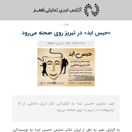
خبر/
«حبس ابد» در تبریز روی صحنه می‌رود
1404/02/16 - 11:42 - کد خبر: 135716
نصر: نمایش «حبس ابد» به کارگردانی الناز کریم داداشی از ۱۷
اردیبهشت در تبریز به روی صحنه می‌رود.
به گزارش نصر، به نقل از ایران تئاتر، نمایش «حبس ابد» به نویسندگی،