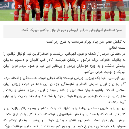
نصر: استاندار آذربایجان شرقی قهرمانی تیم فوتبال تراکتور تبریک گفت.
به گزارش نصر، متن پیام بهرام سرمست به شرح زیر است:
بسمه تعالی
در لحظاتی سرشار از شعف و غرور، قهرمانی ارزشمند و افتخارآفرین تیم فوتبال تراکتور را
به یکایک خانواده بزرگ تراکتور، بازیکنان غیرتمند، کادر فنی کاردان و دلسوز، مدیران
پرتلاش باشگاه و به ویژه هواداران پرشور و بی‌نظیر این تیم و عموم مردم عزیز ایران
تبریک و تهنیت عرض می‌کنم.
این قهرمانی، تنها یک پیروزی ورزشی نیست؛ بلکه تجلی غیرت، همبستگی و اتحاد مردم
آذربایجان و ایران نمایش اقتدار و شایستگی جوانان این خطه در عرصه ورزش ایران
اسلامی است؛ تراکتور، همواره نماد غرور و افتخار بوده و این بار نیز با تلاش و پشتکار
مثال‌زدنی، توانست دل‌های میلیون‌ها هوادار خود را شاد کند و لبخند رضایت را بر لبان
آن‌ها بنشاند.
این پیروزی شیرین، حاصل برنامه‌ریزی دقیق، تمرینات منظم و روحیه بالای بازیکنان و
کادر فنی است که با همدلی و تلاش شبانه‌روزی، توانستند نام تراکتور را در اوج افتخار
ورزش ایران قرار دهند. همچنین، نقش بی‌بدیل هواداران پرشور و وفادار تراکتور که
همواره با حمایت‌های بی‌دریغ خود، یار و یاور تیم بوده‌اند، در کسب این موفقیت بزرگ