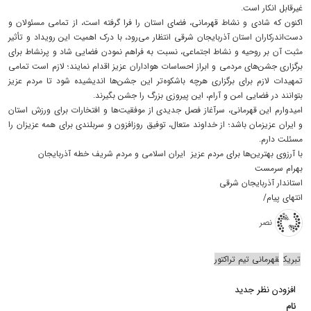
غیرقابل انکار است.
اکنون که شادی و نشاط قهرمانی، فضای استان را فرا گرفته است، از تمامی مسئولان و
دست‌اندرکاران استان آذربایجان شرقی انتظار می‌رود، با درک اهمیت این رویداد و تأثیر
مثبت آن بر روحیه و نشاط اجتماعی، نسبت به فراهم نمودن فضایی شاد و پرنشاط برای
برگزاری جشن‌های مردمی و ابراز احساسات هواداران عزیز اقدام نمایند؛ لازم است تمامی
تمهیدات لازم برای برگزاری هرچه باشکوه‌تر این جشن‌ها اندیشیده شود تا مردم عزیز
بتوانند در فضایی امن و آرام، این پیروزی بزرگ را جشن بگیرند.
امیدوارم این قهرمانی، سرآغاز فصل جدیدی از موفقیت‌ها و افتخارات برای ورزش استان
و ایران عزیزمان باشد؛ از خداوند متعال، توفیق روزافزون و سربلندی برای همه عزیزان را
مسئلت دارم.
با آرزوی بهترین‌ها برای مردم عزیز ایران اسلامی و مردم شریف خطه آذربایجان
بهرام سرمست
استاندار آذربایجان شرقی
انتهای پیام/
نصر
تبریک
قهرمانی تیم تراکتور
افزودن نظر جدید
نام