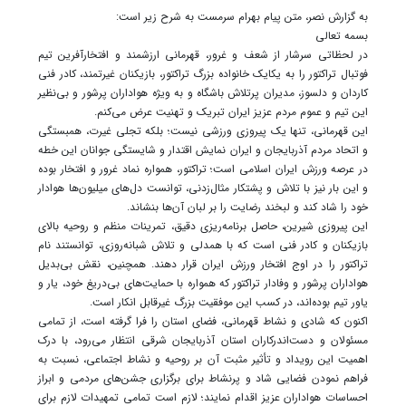
به گزارش نصر، متن پیام بهرام سرمست به شرح زیر است:
بسمه تعالی
در لحظاتی سرشار از شعف و غرور، قهرمانی ارزشمند و افتخارآفرین تیم
فوتبال تراکتور را به یکایک خانواده بزرگ تراکتور، بازیکنان غیرتمند، کادر فنی
کاردان و دلسوز، مدیران پرتلاش باشگاه و به ویژه هواداران پرشور و بی‌نظیر
این تیم و عموم مردم عزیز ایران تبریک و تهنیت عرض می‌کنم.
این قهرمانی، تنها یک پیروزی ورزشی نیست؛ بلکه تجلی غیرت، همبستگی
و اتحاد مردم آذربایجان و ایران نمایش اقتدار و شایستگی جوانان این خطه
در عرصه ورزش ایران اسلامی است؛ تراکتور، همواره نماد غرور و افتخار بوده
و این بار نیز با تلاش و پشتکار مثال‌زدنی، توانست دل‌های میلیون‌ها هوادار
خود را شاد کند و لبخند رضایت را بر لبان آن‌ها بنشاند.
این پیروزی شیرین، حاصل برنامه‌ریزی دقیق، تمرینات منظم و روحیه بالای
بازیکنان و کادر فنی است که با همدلی و تلاش شبانه‌روزی، توانستند نام
تراکتور را در اوج افتخار ورزش ایران قرار دهند. همچنین، نقش بی‌بدیل
هواداران پرشور و وفادار تراکتور که همواره با حمایت‌های بی‌دریغ خود، یار و
یاور تیم بوده‌اند، در کسب این موفقیت بزرگ غیرقابل انکار است.
اکنون که شادی و نشاط قهرمانی، فضای استان را فرا گرفته است، از تمامی
مسئولان و دست‌اندرکاران استان آذربایجان شرقی انتظار می‌رود، با درک
اهمیت این رویداد و تأثیر مثبت آن بر روحیه و نشاط اجتماعی، نسبت به
فراهم نمودن فضایی شاد و پرنشاط برای برگزاری جشن‌های مردمی و ابراز
احساسات هواداران عزیز اقدام نمایند؛ لازم است تمامی تمهیدات لازم برای