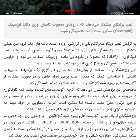
نصر: پزشکان هشدار می‌دهند که داروهای محبوب کاهش وزن مانند اوزِمپیک
(Ozempic) ممکن است باعث افسردگی شوند.
به گزارش نصر، وبگاه سای‌تِک‌دِیلی در گزارشی آورده است: یافته‌های یک گروه بین‌المللی
متشکل از ۲۴ پژوهشگر نشان می‌دهد احتمالاً میان آگونیست‌های گیرنده پپتید شبه
گلوکاگون- ۱ (GLP1) که معمولاً در داروهایی مانند اوزمپیک استفاده می‌شود و افزایش
خطر ابتلا به افسردگی و شکل‌گیری افکار خودکشی ارتباط وجود دارد.
این پژوهشگران با استفاده از روش‌های محاسباتی فارماکوژنومیک پیشرفته، مسیرهای
ژنتیکی را شناسایی کردند که ممکن است برخی افراد خاص را در صورت استفاده از
آگونیست‌های پپتید شبه گلوکاگون- ۱، مستعد ابتلا به علائم افسردگی کند.
یافته‌های این پژوهش نشان می‌دهد که اگرچه آگونیست‌های گیرنده پپتید شبه گلوکاگون-
۱، می‌توانند برای افراد مبتلا به هایپردوپامینرژی (میزان دوپامین زیادتر از معمول در
نواحی مرکزی مغز) مفید باشند؛ اما ممکن است اثرات نامطلوبی بر افراد مبتلا به
هیپودوپامینرژی (میزان دوپامین کم در قشرپیش‌پیشانی مغز) داشته باشند.
پژوهشگران ارتباط میان آگونیست‌های پپتید شبه گلوکاگون- ۱ و چندین ژن مهم دخیل در
تنظیم خلق‌وخو و پاداش، از جمله DRD۳، BDNF، و CREB۱ را یافتند. این ژن‌ها در
سیگنال‌دهی دوپامین نقش مهمی ایفا می‌کنند و اختلال در آن‌ها ممکن است به کنترل
علائم افسردگی، اختلالات خلقی و افکار خودکشی در جمعیت‌های آسیب‌پذیر کمک کند.