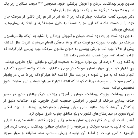
معاون وزیر بهداشت، درمان و آموزش پزشکی افزود: همچنین ۳۳ درصد مبتلایان زیر یک
سال و ۳۰ درصد در گروه سنی یک تا چهار سال قرار دارند.
دکتر رییسی گفت: متاسفانه چهار کودک زیر ۶ ماه نیز بر اثر عوارض ناشی از سرخک جان
خود را از دست دادند که این موارد عمدتاً به دلیل سوءتغذیه یا ابتلا به بیماری‌های
زمینه‌ای بوده‌اند.
معاون بهداشت وزارت بهداشت، درمان و آموزش پزشکی با اشاره به اینکه واکسیناسیون
سرخک در ایران به صورت دو نوبت در ۱۲ و ۱۸ ماهگی انجام می‌شود، افزود: سال گذشته
بیش از ۷۶۰۰ مورد تب و راش پوستی به عنوان مظنون سرخک مورد بررسی قرار گرفت که
از این تعداد ۶۰۳ مورد قطعی تشخیص داده شد.
به گفته وی، ۹۱ درصد از این موارد مربوط به جمعیت ایرانی و مابقی اتباع خارجی بودند.
وی اظهار کرد: برای مهار طغیان سرخک در برخی مناطق، عملیات واکسیناسیون تکمیلی
انجام شده که به عنوان نمونه در دی‌ماه سال گذشته ۵۶ هزار کودک زیر ۵ سال در چابهار
واکسن سرخک و سرخجه دریافت کردند که البته اعتبار ۲ میلیارد تومانی این عملیات هنوز
تخصیص نیافته است.
معاون بهداشت وزارت بهداشت، درمان و آموزش پزشکی دیگر چالش‌ جدی در مسیر
حذف بیماری سرخک از کشور را افزایش جمعیت اتباع خارجی، نبود اطلاعات دقیق از
پراکندگی آن‌ها، کمبود منابع مالی برای پوشش جمعیت‌های پرخطر و نبود امکان
ایزولاسیون در بیمارستان‌های کشور به‌ویژه مناطق جنوب شرق عنوان کرد.
گفتنی است ایران در کنار بحرین، عمان و مصر یکی از چهار کشور منطقه مدیترانه شرقی
است که تأییدیه حذف سرخک و سرخجه را از سازمان جهانی بهداشت دریافت کرده‌، این
تأییدیه دائمی نیست و ادامه آن نیازمند پایش مستمر، سند سالیانه و مهار سریع