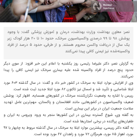
نصر: معاون بهداشت وزارت بهداشت، درمان و آموزش پزشکی گفت: با وجود
پوشش ۹۸ تا ۹۹ درصدی واکسیناسیون سرخک، حدود ۱۰ تا ۲۰ هزار کودک زیر
یک سال از دریافت واکسن محروم هستند. و از طرفی، حدود ۵ درصد از افراد
واکسینه‌شده نیز ایمنی کافی پیدا نمی‌کنند
به گزارش نصر، دکتر علیرضا رئیسی روز یکشنبه با اعلام این خبر افزود: از سوی دیگر
حدود پنج درصد از افراد واکسینه‌ شده علیه بیماری سرخک نیز ایمنی کافی را پیدا
نمی‌کنند.
وی از افزایش موارد ابتلا به سرخک در کشور خبر داد و گفت: در سال گذشته ۶۰۳ مورد
ابتلا شناسایی و تأیید شد و امسال نیز تاکنون ۸۲ مورد ابتلا جدید ثبت شده است.
رییس با اشاره به وضعیت نگران‌کننده سرخک در کشورهای همسایه، اظهار کرد: پوشش
ضعیف واکسیناسیون در کشورهایی مانند افغانستان و پاکستان، مهم‌ترین عامل تهدید
سلامت جمعیت ایران در برابر این بیماری است.
به گفته وی، شیوع گسترده بیماری در این کشورها منجر به ورود ویروس به ایران و
طغیان‌های پراکنده در برخی استان‌ها شده است.
به گفته دکتر رییسی، بیشترین موارد ابتلا به سرخک در سال گذشته مربوط به چابهار با ۹۷
مورد، اهواز ۸۵ مورد، هرمزگان ۷۲ مورد و زاهدان ۶۷ مورد بوده است.